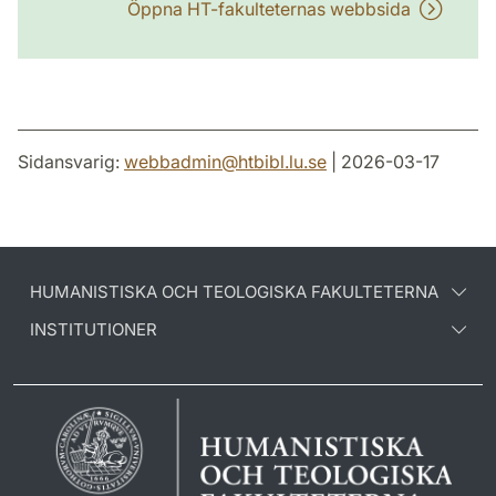
Öppna HT-fakulteternas webbsida
Sidansvarig:
webbadmin
@
htbibl.lu
.
se
| 2026-03-17
HUMANISTISKA OCH TEOLOGISKA FAKULTETERNA
INSTITUTIONER