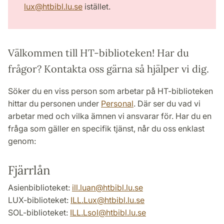
lux
@
htbibl.lu
.
se
istället.
Välkommen till HT-biblioteken! Har du
frågor? Kontakta oss gärna så hjälper vi dig.
Söker du en viss person som arbetar på HT-biblioteken
hittar du personen under
Personal
. Där ser du vad vi
arbetar med och vilka ämnen vi ansvarar för. Har du en
fråga som gäller en specifik tjänst, når du oss enklast
genom:
Fjärrlån
Asienbiblioteket:
ill.luan
@
htbibl.lu
.
se
LUX-biblioteket:
ILL.Lux
@
htbibl.lu
.
se
SOL-biblioteket:
ILL.Lsol
@
htbibl.lu
.
se