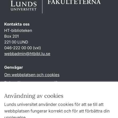
Kontakta oss
HT-biblioteken
Box 201
221 00 LUND
046-222 00 00 (vxl)
webbadmin
@
htbibl.lu
.
se
Genvägar
Om webbplatsen och cookies
Behandling av personuppgifter
Tillgänglighetsredogörelse
Användning av cookies
TYPO3-login
Lunds universitet använder cookies för att se till att
webbplatsen fungerar korrekt och för att förbättra din
Följ oss i sociala medier
upplevelse.