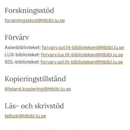
Forskningsstöd
forskningsstod
@
htbibl.lu
.
se
Förvärv
Asienbiblioteket:
forvarv.sol.ht-biblioteken
@
htbibl.lu
.
se
LUX-biblioteket:
forvarv.lux.ht-biblioteken
@
htbibl.lu
.
se
SOL-biblioteket:
forvarv.sol.ht-biblioteken
@
htbibl.lu
.
se
Kopieringstillstånd
tillstand.kopiering
@
htbibl.lu
.
se
Läs- och skrivstöd
talbok
@
htbibl.lu
.
se