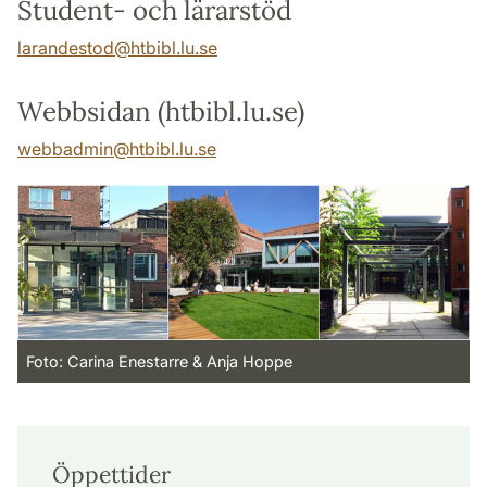
Student- och lärarstöd
larandestod
@
htbibl.lu
.
se
Webbsidan (htbibl.lu.se)
webbadmin
@
htbibl.lu
.
se
Foto: Carina Enestarre & Anja Hoppe
Öppettider