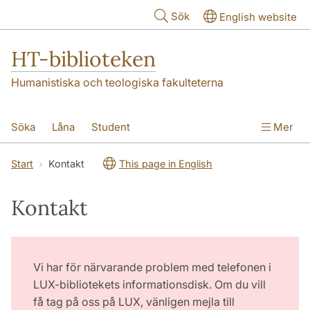
Hoppa till huvudinnehåll
Sök
English website
HT-biblioteken
Humanistiska och teologiska fakulteterna
Söka
Låna
Student
Mer
Forskare/doktorand
Lärare
Kontakt
Start
Kontakt
This page in English
Om oss
Kontakt
Vi har för närvarande problem med telefonen i
LUX-bibliotekets informationsdisk. Om du vill
få tag på oss på LUX, vänligen mejla till