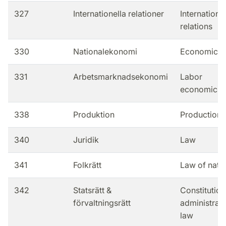
327
Internationella relationer
Internationa
relations
330
Nationalekonomi
Economics
331
Arbetsmarknadsekonomi
Labor
economics
338
Produktion
Production
340
Juridik
Law
341
Folkrätt
Law of nati
342
Statsrätt &
Constitution
förvaltningsrätt
administrati
law