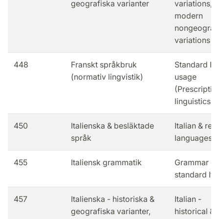
geografiska varianter
variations,
modern
nongeograp
variations
448
Franskt språkbruk
Standard Fr
(normativ lingvistik)
usage
(Prescriptiv
linguistics)
450
Italienska & besläktade
Italian & rel
språk
languages
455
Italiensk grammatik
Grammar of
standard Ita
457
Italienska - historiska &
Italian -
geografiska varianter,
historical &