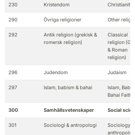
230
Kristendom
Christianity
290
Övriga religioner
Other religi
292
Antik religion (grekisk &
Classical
romersk religion)
religion (Gr
& Roman
religion)
296
Judendom
Judaism
297
Islam, babism & bahai
Islam, Babis
Bahai Faith
300
Samhällsvetenskaper
Social scie
301
Sociologi & antropologi
Sociology &
anthropolo