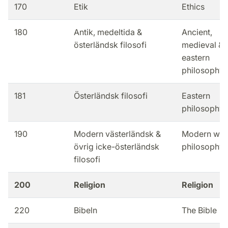
170
Etik
Ethics
180
Antik, medeltida &
Ancient,
österländsk filosofi
medieval &
eastern
philosophy
181
Österländsk filosofi
Eastern
philosophy
190
Modern västerländsk &
Modern wes
övrig icke-österländsk
philosophy
filosofi
200
Religion
Religion
220
Bibeln
The Bible