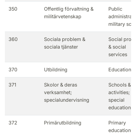
350
Offentlig förvaltning &
Public
militärvetenskap
administrati
military sci
360
Sociala problem &
Social prob
sociala tjänster
& social
services
370
Utbildning
Education
371
Skolor & deras
Schools & th
verksamhet;
activities;
specialundervisning
special
education
372
Primärutbildning
Primary
education