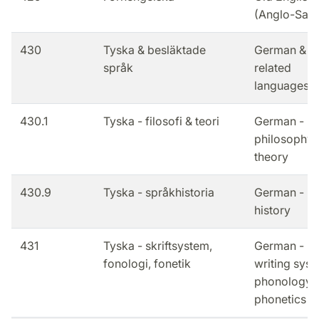
(Anglo-Sax
430
Tyska & besläktade
German &
språk
related
languages
430.1
Tyska - filosofi & teori
German -
philosophy 
theory
430.9
Tyska - språkhistoria
German -
history
431
Tyska - skriftsystem,
German -
fonologi, fonetik
writing syst
phonology,
phonetics