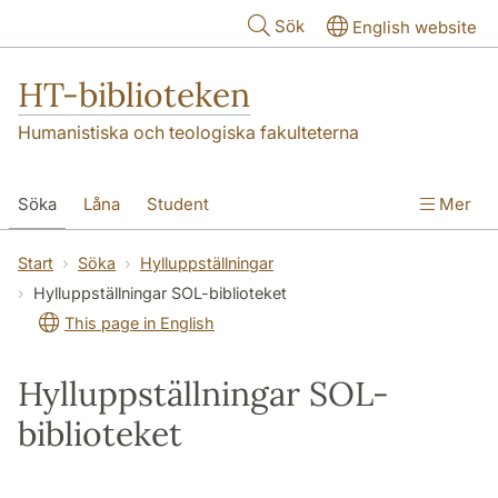
Hoppa till huvudinnehåll
Sök
English website
HT-biblioteken
Humanistiska och teologiska fakulteterna
Söka
Låna
Student
Mer
Forskare/doktorand
Lärare
Kontakt
Start
Söka
Hylluppställningar
Hylluppställningar SOL-biblioteket
Om oss
This page in English
Hylluppställningar SOL-
biblioteket