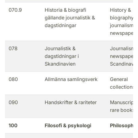
070.9
Historia & biografi
History &
gällande journalistik &
biography o
dagstidningar
journalism &
newspapers
078
Journalistik &
Journalism 
dagstidningar i
newspapers
Skandinavien
Scandinavia
080
Allmänna samlingsverk
General
collections
090
Handskrifter & rariteter
Manuscripts
rare books
100
Filosofi & psykologi
Philosophy