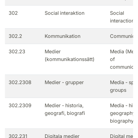
302
Social interaktion
Social
interaction
302.2
Kommunikation
Communicat
302.23
Medier
Media (Mea
(kommunikationssätt)
of
communicat
302.2308
Medier - grupper
Media - spec
groups
302.2309
Medier - historia,
Media - hist
geografi, biografi
geography,
biography
302.231
Digitala medier
Digital medi