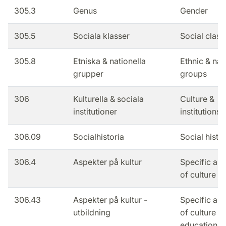
305.3
Genus
Gender
305.5
Sociala klasser
Social class
305.8
Etniska & nationella
Ethnic & nat
grupper
groups
306
Kulturella & sociala
Culture &
institutioner
institutions
306.09
Socialhistoria
Social histo
306.4
Aspekter på kultur
Specific as
of culture
306.43
Aspekter på kultur -
Specific as
utbildning
of culture -
education