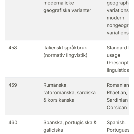
moderna icke-
geographic
geografiska varianter
variations,
modern
nongeograp
variations
458
Italienskt språkbruk
Standard Ita
(normativ lingvistik)
usage
(Prescriptiv
linguistics)
459
Rumänska,
Romanian,
rätoromanska, sardiska
Rhaetian,
& korsikanska
Sardinian &
Corsican
460
Spanska, portugisiska &
Spanish,
galiciska
Portuguese 