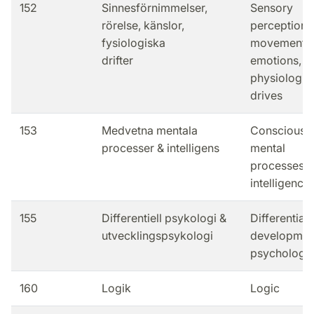
152
Sinnesförnimmelser,
Sensory
rörelse, känslor,
perception,
fysiologiska
movement,
drifter
emotions,
physiologic
drives
153
Medvetna mentala
Conscious
processer & intelligens
mental
processes &
intelligence
155
Differentiell psykologi &
Differential 
utvecklingspsykologi
developmen
psychology
160
Logik
Logic