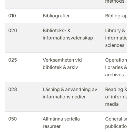
methods
010
Bibliografier
Bibliograph
020
Biblioteks- &
Library &
informationsvetenskap
information
sciences
025
Verksamheten vid
Operations 
bibliotek & arkiv
libraries &
archives
028
Läsning & användning av
Reading & u
informationsmedier
of informati
media
050
Allmänna seriella
General seri
resurser
publications