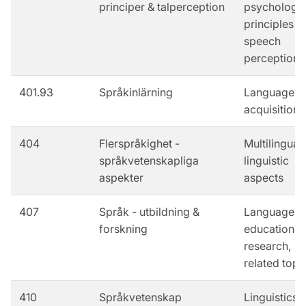
principer & talperception
psychologic
principles &
speech
perception
401.93
Språkinlärning
Language
acquisition
404
Flerspråkighet -
Multilingual
språkvetenskapliga
linguistic
aspekter
aspects
407
Språk - utbildning &
Language -
forskning
education,
research,
related topi
410
Språkvetenskap
Linguistics