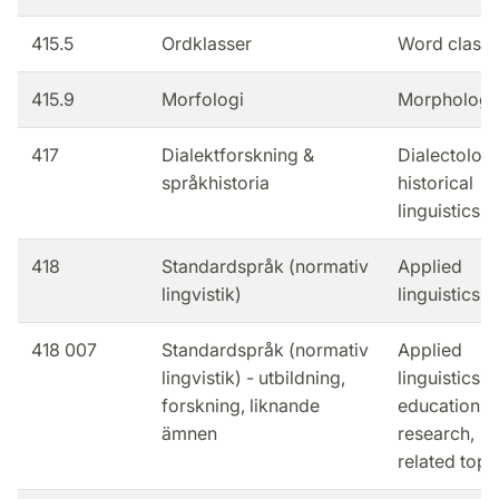
415.5
Ordklasser
Word class
415.9
Morfologi
Morpholog
417
Dialektforskning &
Dialectolog
språkhistoria
historical
linguistics
418
Standardspråk (normativ
Applied
lingvistik)
linguistics
418 007
Standardspråk (normativ
Applied
lingvistik) - utbildning,
linguistics -
forskning, liknande
education,
ämnen
research,
related topi