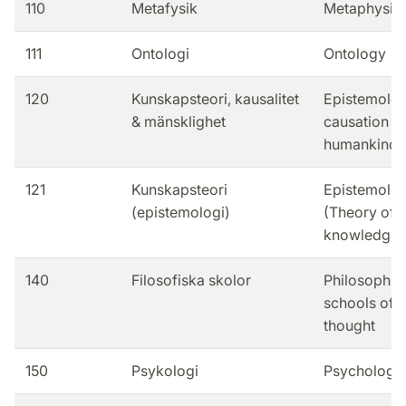
110
Metafysik
Metaphysic
111
Ontologi
Ontology
120
Kunskapsteori, kausalitet
Epistemolog
& mänsklighet
causation &
humankind
121
Kunskapsteori
Epistemolo
(epistemologi)
(Theory of
knowledge)
140
Filosofiska skolor
Philosophic
schools of
thought
150
Psykologi
Psychology