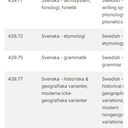
439.71
Svenska - skriftsystem,
Swedish -
fonologi, fonetik
writing syst
phonology,
phonetics
439.72
Svenska - etymologi
Swedish -
etymology
439.75
Svenska - grammatik
Swedish -
grammar
439.77
Svenska - historiska &
Swedish -
geografiska varianter,
historical &
moderna icke-
geographic
geografiska varianter
variations,
modern
nongeograp
variations