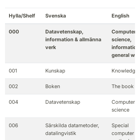
Hylla/Shelf
Svenska
English
000
Datavetenskap,
Computer
information & allmänna
science,
verk
information
general wo
001
Kunskap
Knowledge
002
Boken
The book
004
Datavetenskap
Computer
science
006
Särskilda datametoder,
Special
datalingvistik
computer