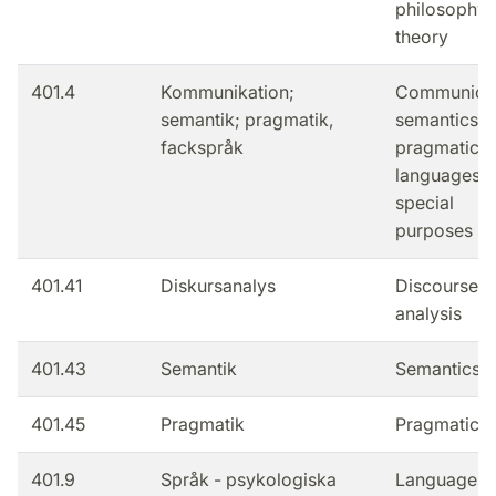
philosophy 
theory
401.4
Kommunikation;
Communicat
semantik; pragmatik,
semantics,
fackspråk
pragmatics,
languages f
special
purposes
401.41
Diskursanalys
Discourse
analysis
401.43
Semantik
Semantics
401.45
Pragmatik
Pragmatics
401.9
Språk - psykologiska
Language -