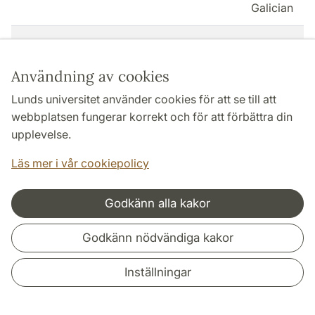
Galician
465
Spansk grammatik
Spanish -
grammar
Användning av cookies
467
Spanska - historiska &
Spanish -
Lunds universitet använder cookies för att se till att
geografiska varianter,
historical &
webbplatsen fungerar korrekt och för att förbättra din
moderna icke-
geographic
upplevelse.
geografiska varianter
variations,
Läs mer i vår cookiepolicy
modern
nongeograp
variations
Godkänn alla kakor
468
Spanskt språkbruk
Standard
Godkänn nödvändiga kakor
(normativ lingvistik)
Spanish us
(Prescriptiv
Inställningar
linguistics)