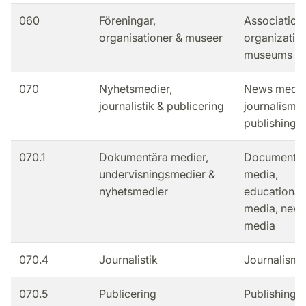
060
Föreningar,
Association
organisationer & museer
organizatio
museums
070
Nyhetsmedier,
News media
journalistik & publicering
journalism &
publishing
070.1
Dokumentära medier,
Documenta
undervisningsmedier &
media,
nyhetsmedier
educational
media, new
media
070.4
Journalistik
Journalism
070.5
Publicering
Publishing