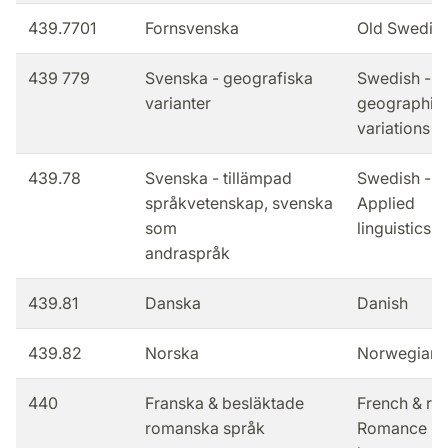
439.7701
Fornsvenska
Old Swedis
439 779
Svenska - geografiska
Swedish -
varianter
geographic
variations
439.78
Svenska - tillämpad
Swedish -
språkvetenskap, svenska
Applied
som
linguistics
andraspråk
439.81
Danska
Danish
439.82
Norska
Norwegian
440
Franska & besläktade
French & rel
romanska språk
Romance