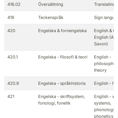
418.02
Översättning
Translating
419
Teckenspråk
Sign langua
420
Engelska & fornengelska
English & Ol
English (An
Saxon)
420.1
Engelska - filosofi & teori
English -
philosophy 
theory
420.9
Engelska - språkhistoria
English - hi
421
Engelska - skriftsystem,
English - wr
fonologi, fonetik
systems,
phonology,
phonetics