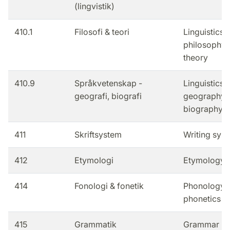
(lingvistik)
410.1
Filosofi & teori
Linguistics -
philosophy 
theory
410.9
Språkvetenskap -
Linguistics -
geografi, biografi
geography,
biography
411
Skriftsystem
Writing sys
412
Etymologi
Etymology
414
Fonologi & fonetik
Phonology 
phonetics
415
Grammatik
Grammar