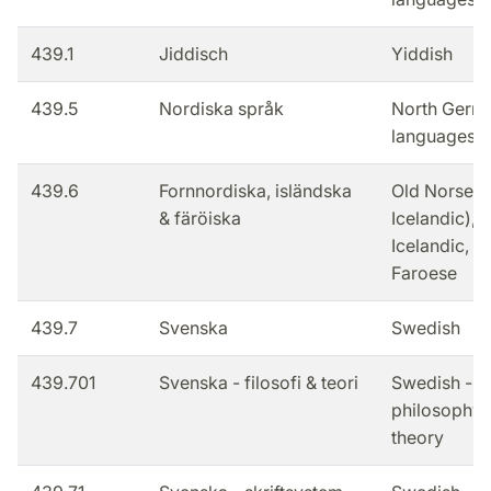
439.1
Jiddisch
Yiddish
439.5
Nordiska språk
North Germ
languages
439.6
Fornnordiska, isländska
Old Norse (
& färöiska
Icelandic),
Icelandic,
Faroese
439.7
Svenska
Swedish
439.701
Svenska - filosofi & teori
Swedish -
philosophy 
theory