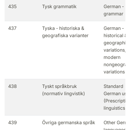
435
Tysk grammatik
German -
grammar
437
Tyska - historiska &
German -
geografiska varianter
historical &
geographic
variations,
modern
nongeograp
variations
438
Tyskt språkbruk
Standard
(normativ lingvistik)
German usa
(Prescriptiv
linguistics)
439
Övriga germanska språk
Other Germ
languages