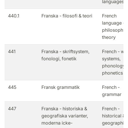
languages
440.1
Franska - filosofi & teori
French
language -
philosophy 
theory
441
Franska - skriftsystem,
French - wri
fonologi, fonetik
systems,
phonology,
phonetics
445
Fransk grammatik
French -
grammar
447
Franska - historiska &
French -
geografiska varianter,
historical &
moderna icke-
geographic