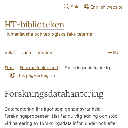
Hoppa till huvudinnehåll
Sök
English website
HT-biblioteken
Humanistiska och teologiska fakulteterna
Söka
Låna
Student
Mer
Forskare/doktorand
Lärare
Kontakt
Start
Forskare/doktorand
Forskningsdatahantering
This page in English
Om oss
Forskningsdatahantering
Datahantering är något som genomsyrar hela
forskningsprocessen. Här får du vägledning och stöd
vid hantering av forskningsdata inför, under och efter