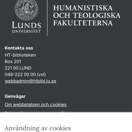
Kontakta oss
HT-biblioteken
Box 201
221 00 LUND
046-222 00 00 (vxl)
webbadmin
@
htbibl.lu
.
se
Genvägar
Om webbplatsen och cookies
Behandling av personuppgifter
Tillgänglighetsredogörelse
Användning av cookies
TYPO3-login