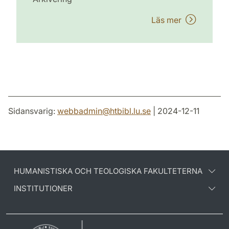
Läs mer
Sidansvarig:
webbadmin
@
htbibl.lu
.
se
| 2024-12-11
HUMANISTISKA OCH TEOLOGISKA FAKULTETERNA
INSTITUTIONER