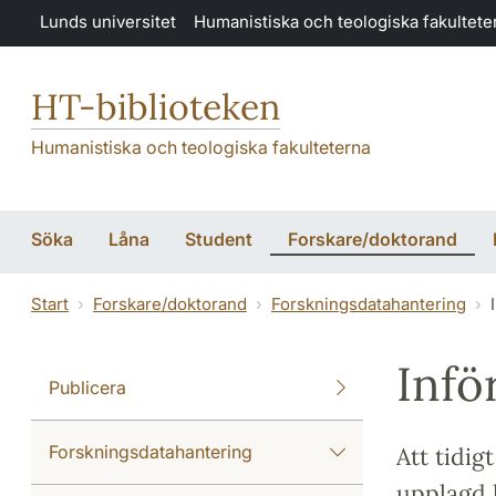
Hoppa till huvudinnehåll
Lunds universitet
Humanistiska och teologiska fakultete
HT-biblioteken
Humanistiska och teologiska fakulteterna
Söka
Låna
Student
Forskare/doktorand
Start
Forskare/doktorand
Forskningsdatahantering
Infö
Publicera
Forskningsdatahantering
Att tidig
upplagd 