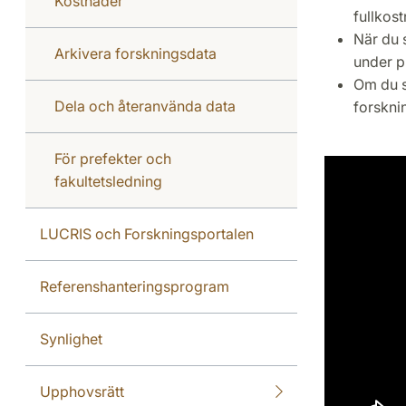
Kostnader
fullkost
När du 
Arkivera forskningsdata
under p
Om du s
Dela och återanvända data
forskni
För prefekter och
fakultetsledning
LUCRIS och Forskningsportalen
Referenshanteringsprogram
Synlighet
Upphovsrätt