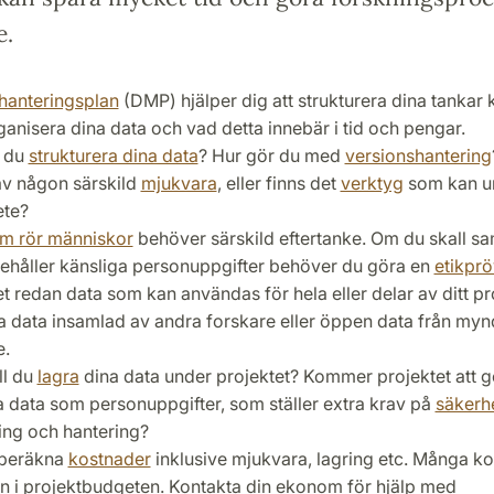
e.
hanteringsplan
(DMP) hjälper dig att strukturera dina tankar 
ganisera dina data och vad detta innebär i tid och pengar.
a du
strukturera dina data
? Hur gör du med
versionshantering
v någon särskild
mjukvara
, eller finns det
verktyg
som kan un
ete?
m rör människor
behöver särskild eftertanke. Om du skall sa
ehåller känsliga personuppgifter behöver du göra en
etikpr
et redan data som kan användas för hela eller delar av ditt pr
a data insamlad av andra forskare eller öppen data från myn
e.
ll du
lagra
dina data under projektet? Kommer projektet att 
a data som personuppgifter, som ställer extra krav på
säkerh
ring och hantering?
 beräkna
kostnader
inklusive mjukvara, lagring etc. Många k
in i projektbudgeten. Kontakta din ekonom för hjälp med