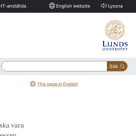
HT-anställda
English website
Lyssna
Sök
This page in English
 ska vara
cessen