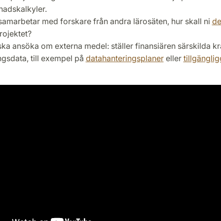
nadskalkyler.
samarbetar med forskare från andra lärosäten, hur skall ni
de
rojektet?
ka ansöka om externa medel: ställer finansiären särskilda kr
ngsdata, till exempel på
datahanteringsplaner
eller
tillgängli