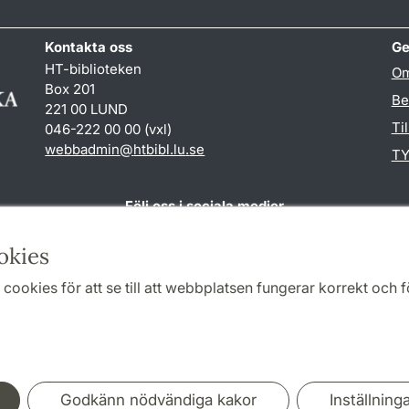
Kontakta oss
Ge
HT-biblioteken
Om
Box 201
Be
221 00 LUND
Ti
046-222 00 00 (vxl)
webbadmin
@
htbibl.lu
.
se
TY
Följ oss i sociala medier
Facebook
okies
cookies för att se till att webbplatsen fungerar korrekt och fö
Samarbeten och nätverk
Godkänn nödvändiga kakor
Inställning