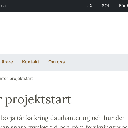
rna
LUX
SOL
För 
Lärare
Kontakt
Om oss
Inför projektstart
r projektstart
t börja tänka kring datahantering och hur den
kan spara mycket tid och göra forskningspro