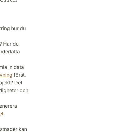
kring hur du
? Har du
derlätta
mla in data
övning
först.
ojekt? Det
digheter och
generera
et
ostnader kan