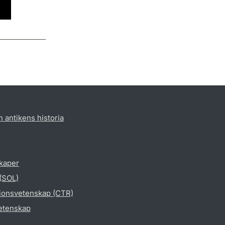
h antikens historia
skaper
 (SOL)
gionsvetenskap (CTR)
vetenskap