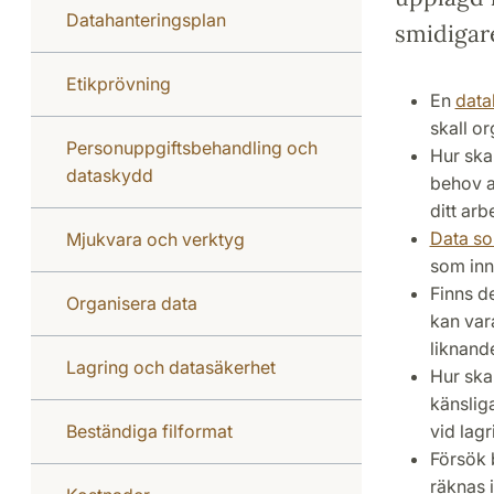
Datahanteringsplan
smidigar
Etikprövning
En
data
skall or
Personuppgiftsbehandling och
Hur sk
dataskydd
behov a
ditt arb
Data so
Mjukvara och verktyg
som inn
Finns d
Organisera data
kan var
liknand
Lagring och datasäkerhet
Hur ska
känslig
Beständiga filformat
vid lag
Försök
räknas 