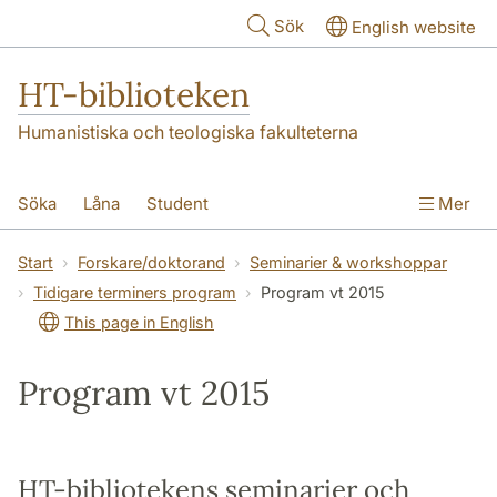
Hoppa till huvudinnehåll
Sök
English website
HT-biblioteken
Humanistiska och teologiska fakulteterna
Söka
Låna
Student
Mer
Forskare/doktorand
Lärare
Kontakt
Start
Forskare/doktorand
Seminarier & workshoppar
Tidigare terminers program
Program vt 2015
Om oss
This page in English
Program vt 2015
HT-bibliotekens seminarier och