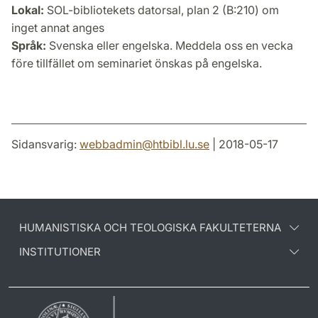
Lokal:
SOL-bibliotekets datorsal, plan 2 (B:210) om
inget annat anges
Språk:
Svenska eller engelska. Meddela oss en vecka
före tillfället om seminariet önskas på engelska.
Sidansvarig:
webbadmin
@
htbibl.lu
.
se
| 2018-05-17
HUMANISTISKA OCH TEOLOGISKA FAKULTETERNA
INSTITUTIONER