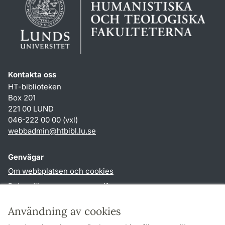
Kontakta oss
HT-biblioteken
Box 201
221 00 LUND
046-222 00 00 (vxl)
webbadmin
@
htbibl.lu
.
se
Genvägar
Om webbplatsen och cookies
Behandling av personuppgifter
Tillgänglighetsredogörelse
Användning av cookies
TYPO3-login