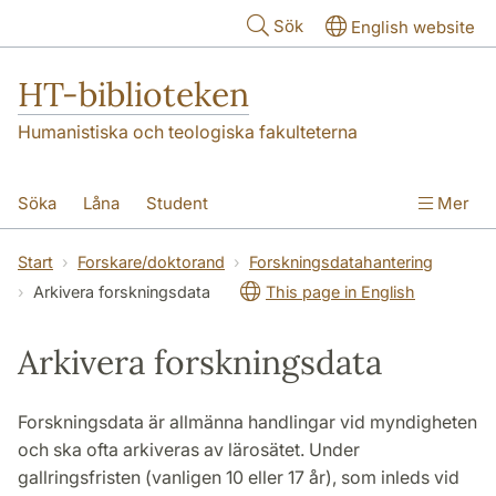
Hoppa till huvudinnehåll
Sök
English website
HT-biblioteken
Humanistiska och teologiska fakulteterna
Söka
Låna
Student
Mer
Forskare/doktorand
Lärare
Kontakt
Start
Forskare/doktorand
Forskningsdatahantering
Arkivera forskningsdata
This page in English
Om oss
Arkivera forskningsdata
Forskningsdata är allmänna handlingar vid myndigheten
och ska ofta arkiveras av lärosätet. Under
gallringsfristen (vanligen 10 eller 17 år), som inleds vid