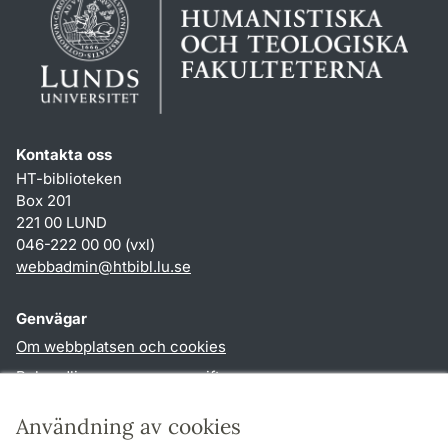
Kontakta oss
HT-biblioteken
Box 201
221 00 LUND
046-222 00 00 (vxl)
webbadmin
@
htbibl.lu
.
se
Genvägar
Om webbplatsen och cookies
Behandling av personuppgifter
Tillgänglighetsredogörelse
Användning av cookies
TYPO3-login