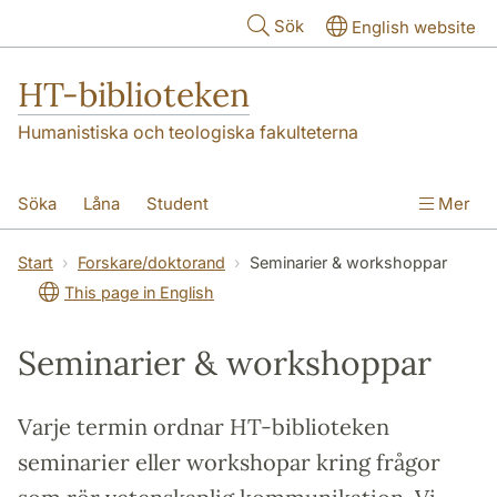
Hoppa till huvudinnehåll
Sök
English website
HT-biblioteken
Humanistiska och teologiska fakulteterna
Söka
Låna
Student
Mer
Forskare/doktorand
Lärare
Kontakt
Start
Forskare/doktorand
Seminarier & workshoppar
This page in English
Om oss
Seminarier & workshoppar
Varje termin ordnar HT-biblioteken
seminarier eller workshopar kring frågor