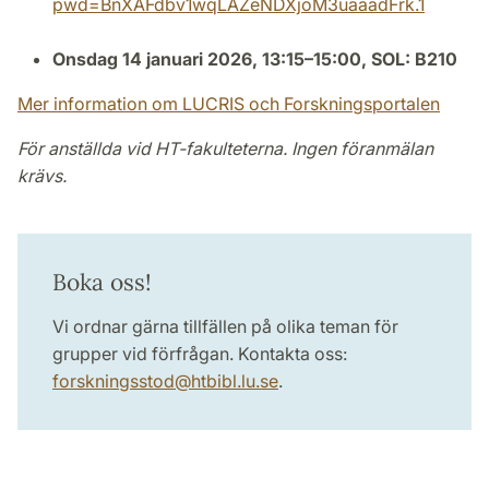
pwd=BnXAFdbv1wqLAZeNDXjoM3uaaadFrk.1
Onsdag 14 januari 2026, 13:15–15:00, SOL: B210
Mer information om LUCRIS och Forskningsportalen
För anställda vid HT-fakulteterna. Ingen föranmälan
krävs.
Boka oss!
Vi ordnar gärna tillfällen på olika teman för
grupper vid förfrågan. Kontakta oss:
forskningsstod
@
htbibl.lu
.
se
.