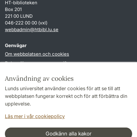
HT-biblioteken
Box 201
221 00 LUND
046-222 00 00 (vxl)
webbadmin
@
htbibl.lu
.
se
Genvägar
Om webbplatsen och cookies
Behandling av personuppgifter
Tillgänglighetsredogörelse
Användning av cookies
TYPO3-login
Lunds universitet använder cookies för att se till att
webbplatsen fungerar korrekt och för att förbättra din
Följ oss i sociala medier
upplevelse.
Facebook
Läs mer i vår cookiepolicy
Godkänn alla kakor