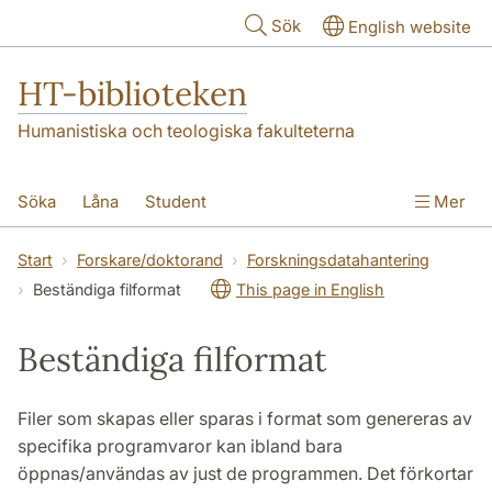
Hoppa till huvudinnehåll
Sök
English website
HT-biblioteken
Humanistiska och teologiska fakulteterna
Söka
Låna
Student
Mer
Forskare/doktorand
Lärare
Kontakt
Start
Forskare/doktorand
Forskningsdatahantering
Beständiga filformat
This page in English
Om oss
Beständiga filformat
Filer som skapas eller sparas i format som genereras av
specifika programvaror kan ibland bara
öppnas/användas av just de programmen. Det förkortar