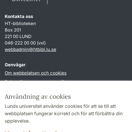
Kontakta oss
HT-biblioteken
Box 201
221 00 LUND
046-222 00 00 (vxl)
webbadmin
@
htbibl.lu
.
se
Genvägar
Om webbplatsen och cookies
Behandling av personuppgifter
Tillgänglighetsredogörelse
Användning av cookies
TYPO3-login
Lunds universitet använder cookies för att se till att
webbplatsen fungerar korrekt och för att förbättra din
Följ oss i sociala medier
upplevelse.
Facebook