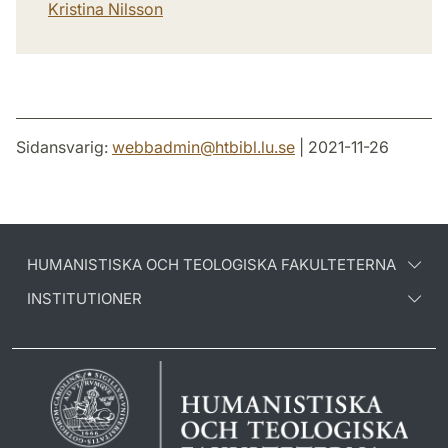
Kristina Nilsson
Sidansvarig:
webbadmin
@
htbibl.lu
.
se
| 2021-11-26
HUMANISTISKA OCH TEOLOGISKA FAKULTETERNA
INSTITUTIONER