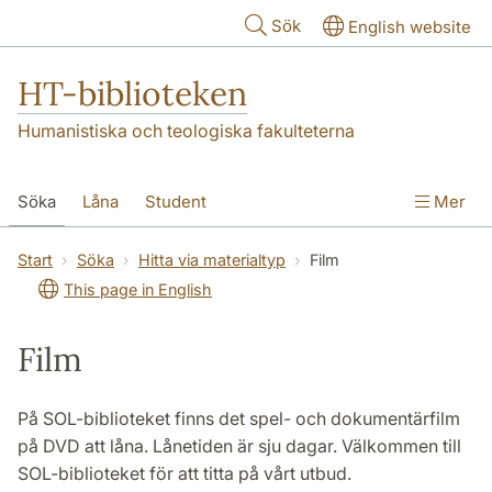
Hoppa till huvudinnehåll
Sök
English website
HT-biblioteken
Humanistiska och teologiska fakulteterna
Söka
Låna
Student
Mer
Forskare/doktorand
Lärare
Kontakt
Start
Söka
Hitta via materialtyp
Film
This page in English
Om oss
Film
På SOL-biblioteket finns det spel- och dokumentärfilm
på DVD att låna. Lånetiden är sju dagar. Välkommen till
SOL-biblioteket för att titta på vårt utbud.