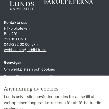
Kontakta oss
HT-biblioteken
Box 201
221 00 LUND
046-222 00 00 (vxl)
webbadmin
@
htbibl.lu
.
se
Genvägar
Om webbplatsen och cookies
Behandling av personuppgifter
Tillgänglighetsredogörelse
Användning av cookies
TYPO3-login
Lunds universitet använder cookies för att se till att
webbplatsen fungerar korrekt och för att förbättra din
Följ oss i sociala medier
upplevelse.