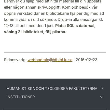
Behöver du hjälp med att hitta material till din uppsats
eller någon annan skrivuppgift? Kom och besök vår
öppna verkstad där en bibliotekarie hjälper dig med att
komma vidare i ditt sökande. Drop-in alla onsdagar kl.
12-13 till och med den 1 juni.
Plats: SOL:s datorsal,
våning 2 i biblioteket, följ pilarna.
Sidansvarig:
webbadmin
@
htbibl.lu
.
se
| 2016-02-23
HUMANISTISKA OCH TEOLOGISKA FAKULTETERNA
INSTITUTIONER