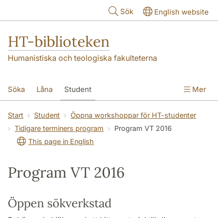
Hoppa till huvudinnehåll
Sök
English website
HT-biblioteken
Humanistiska och teologiska fakulteterna
Söka
Låna
Student
Mer
Forskare/doktorand
Lärare
Kontakt
Start
Student
Öppna workshoppar för HT-studenter
Tidigare terminers program
Program VT 2016
Om oss
This page in English
Program VT 2016
Öppen sökverkstad