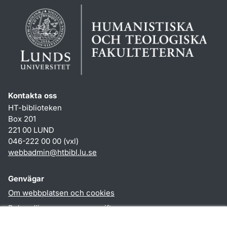
Kontakta oss
HT-biblioteken
Box 201
221 00 LUND
046-222 00 00 (vxl)
webbadmin
@
htbibl.lu
.
se
Genvägar
Om webbplatsen och cookies
Behandling av personuppgifter
Tillgänglighetsredogörelse