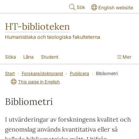
Hoppa till huvudinnehåll
Sök
English website
HT-biblioteken
Humanistiska och teologiska fakulteterna
Söka
Låna
Student
Mer
Forskare/doktorand
Lärare
Kontakt
Start
Forskare/doktorand
Publicera
Bibliometri
This page in English
Om oss
Bibliometri
I utvärderingar av forskningens kvalitet och
genomslag används kvantitativa eller så