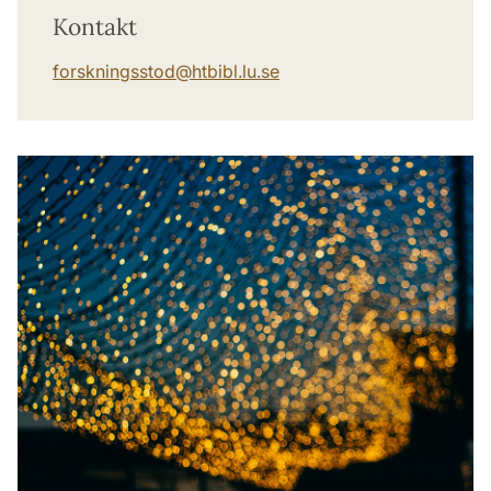
Kontakt
forskningsstod
@
htbibl.lu
.
se