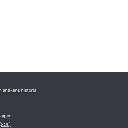
h antikens historia
skaper
 (SOL)