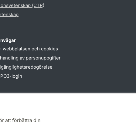
gionsvetenskap (CTR)
vetenskap
nvägar
 webbplatsen och cookies
handling av personuppgifter
llgänglighetsredogörelse
PO3-login
r att förbättra din