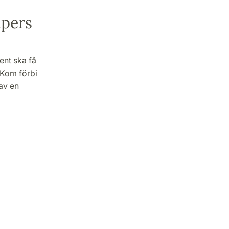
apers
ent ska få
 Kom förbi
av en