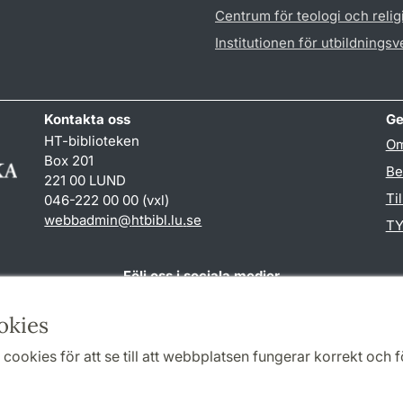
Centrum för teologi och reli
Institutionen för utbildnings
Kontakta oss
Ge
HT-biblioteken
Om
Box 201
Be
221 00 LUND
Ti
046-222 00 00 (vxl)
webbadmin
@
htbibl.lu
.
se
TY
Följ oss i sociala medier
Facebook
okies
cookies för att se till att webbplatsen fungerar korrekt och fö
Samarbeten och nätverk