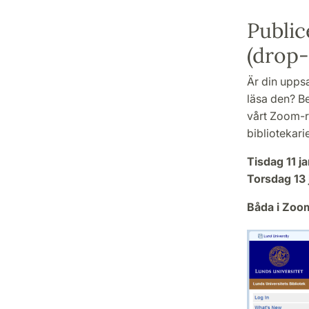
Public
(drop-
Är din uppsa
läsa den? B
vårt Zoom-r
bibliotekarie
Tisdag 11 j
Torsdag 13 
Båda i Zoo