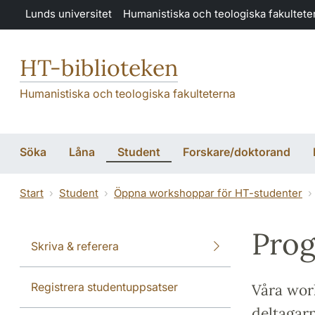
Hoppa till huvudinnehåll
Lunds universitet
Humanistiska och teologiska fakultete
HT-biblioteken
Humanistiska och teologiska fakulteterna
Söka
Låna
Student
Forskare/doktorand
Start
Student
Öppna workshoppar för HT-studenter
Prog
Skriva & referera
Registrera studentuppsatser
Våra wor
deltagarn