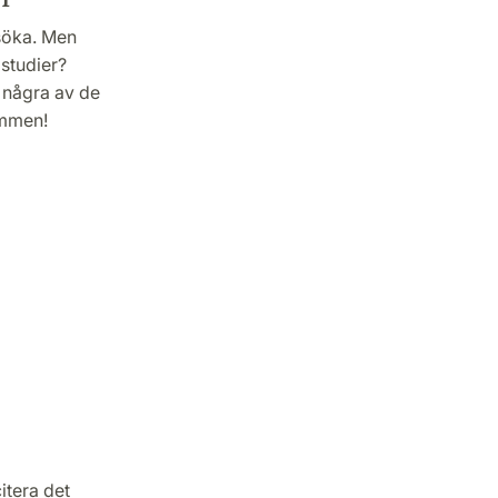
 söka. Men
studier?
r några av de
ommen!
itera det