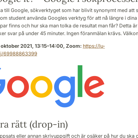
la till Google, sökverktyget som har blivit synonymt med att
om student använda Googles verktyg för att nå längre i dina 
opar finns och hur ska man tolka de resultat man får? Detta ä
öker svar på under 45 minuter. Ingen föranmälan krävs. Välk
 oktober 2021, 13:15–14:00, Zoom:
https://lu-
/j/69988863399
ra rätt (drop-in)
ppsats eller annan skrivuppgift och är osäker på hur du ska c