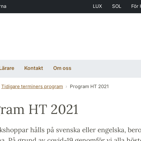
rna
LUX
SOL
För 
Lärare
Kontakt
Om oss
Tidigare terminers program
Program HT 2021
ram HT 2021
kshoppar hålls på svenska eller engelska, ber
a. På grund av covid-19 genomför vi alla hös