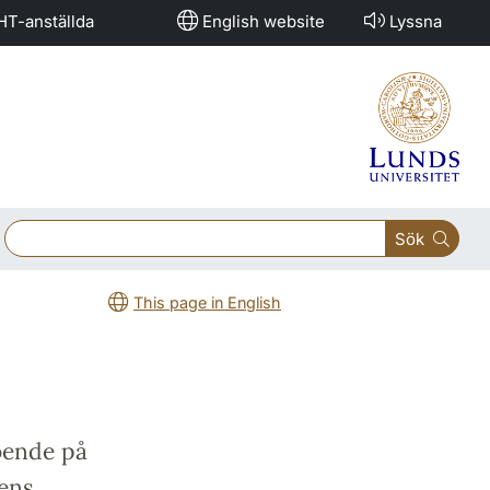
HT-anställda
English website
Lyssna
Sök
This page in English
oende på
tens