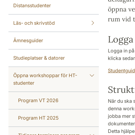
Distansstudenter
öppna ver
rum vid 
Läs- och skrivstöd
Logga
Ämnesguider
Logga in p
Studieplatser & datorer
klicka sedan
Studentgui
Öppna workshoppar för HT-
studenter
Strukt
Program VT 2026
När du ska s
denna works
jobba mer s
Program HT 2025
dokumentera 
Detta hjälper