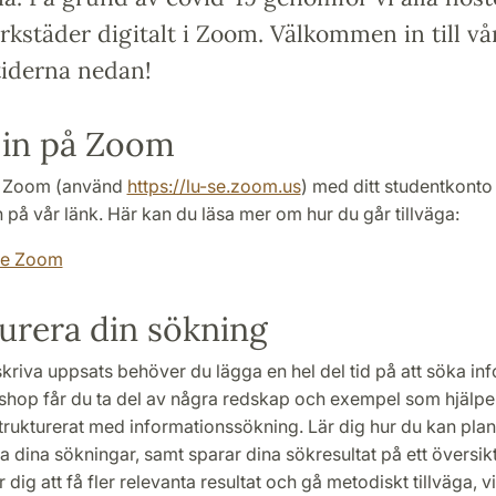
kstäder digitalt i Zoom. Välkommen in till v
tiderna nedan!
 in på Zoom
å Zoom (använd
https://lu-se.zoom.us
) med ditt studentkonto
 på vår länk. Här kan du läsa mer om hur du går tillväga:
de Zoom
urera din sökning
kriva uppsats behöver du lägga en hel del tid på att söka inf
hop får du ta del av några redskap och exempel som hjälper
trukturerat med informationssökning. Lär dig hur du kan pla
dina sökningar, samt sparar dina sökresultat på ett översiktl
 dig att få fler relevanta resultat och gå metodiskt tillväga, vi