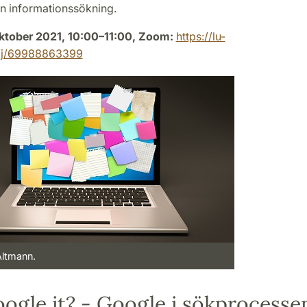
in informationssökning.
oktober 2021, 10:00–11:00, Zoom:
https://lu-
/j/69988863399
Altmann.
oogle it? - Google i sökprocesse