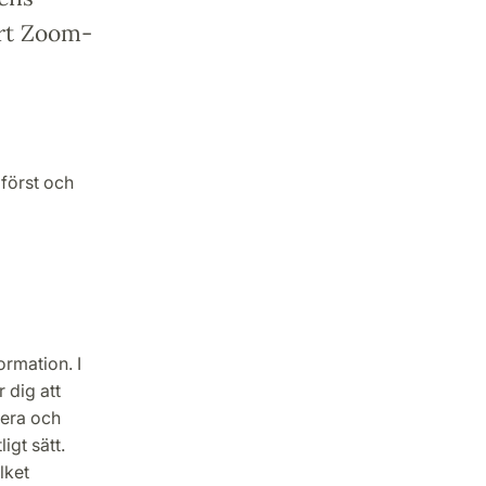
årt Zoom-
 först och
ormation. I
 dig att
nera och
igt sätt.
lket