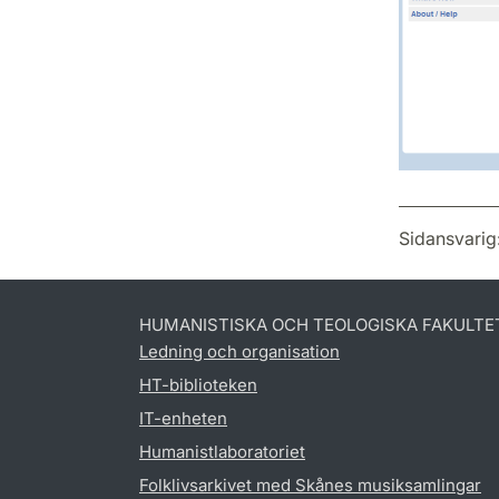
Sidansvarig
HUMANISTISKA OCH TEOLOGISKA FAKULTE
Ledning och organisation
HT-biblioteken
IT-enheten
Humanistlaboratoriet
Folklivsarkivet med Skånes musiksamlingar