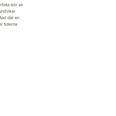
rlista bör se
undviker
tad där en
er tiderna