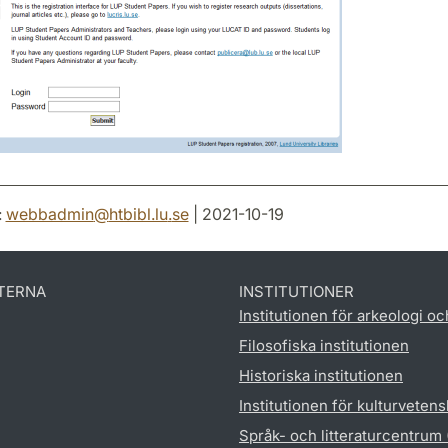
:
webbadmin
@
htbibl.lu
.
se
| 2021-10-19
TERNA
INSTITUTIONER
Institutionen för arkeologi oc
Filosofiska institutionen
Historiska institutionen
Institutionen för kulturveten
Språk- och litteraturcentrum