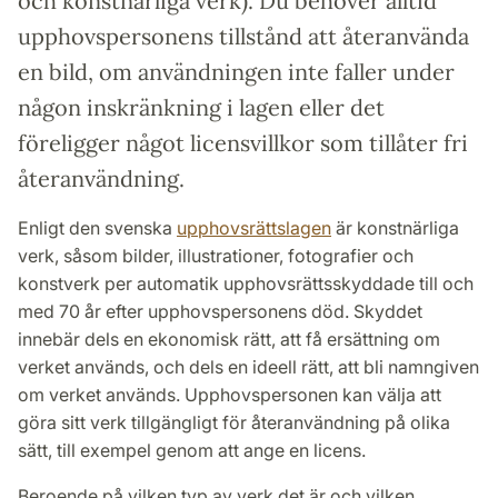
och konstnärliga verk). Du behöver alltid
upphovspersonens tillstånd att återanvända
en bild, om användningen inte faller under
någon inskränkning i lagen eller det
föreligger något licensvillkor som tillåter fri
återanvändning.
Enligt den svenska
upphovsrättslagen
är konstnärliga
verk, såsom bilder, illustrationer, fotografier och
konstverk per automatik upphovsrättsskyddade till och
med 70 år efter upphovspersonens död. Skyddet
innebär dels en ekonomisk rätt, att få ersättning om
verket används, och dels en ideell rätt, att bli namngiven
om verket används. Upphovspersonen kan välja att
göra sitt verk tillgängligt för återanvändning på olika
sätt, till exempel genom att ange en licens.
Beroende på vilken typ av verk det är och vilken