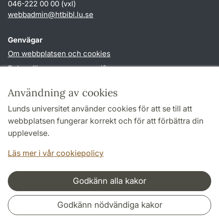
046-222 00 00 (vxl)
webbadmin
@
htbibl.lu
.
se
Genvägar
Om webbplatsen och cookies
Behandling av personuppgifter
Tillgänglighetsredogörelse
Användning av cookies
TYPO3-login
Lunds universitet använder cookies för att se till att
webbplatsen fungerar korrekt och för att förbättra din
Följ oss i sociala medier
upplevelse.
Facebook
Läs mer i vår cookiepolicy
Godkänn alla kakor
Samarbeten och nätverk
Godkänn nödvändiga kakor