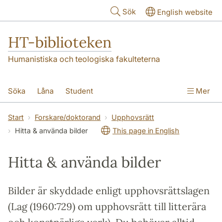
Hoppa till huvudinnehåll
Sök
English website
HT-biblioteken
Humanistiska och teologiska fakulteterna
Söka
Låna
Student
Mer
Forskare/doktorand
Lärare
Kontakt
Start
Forskare/doktorand
Upphovsrätt
Hitta & använda bilder
This page in English
Om oss
Hitta & använda bilder
Bilder är skyddade enligt upphovsrättslagen
(Lag (1960:729) om upphovsrätt till litterära