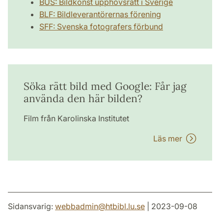
BUS: Bildkonst upphovsrätt i Sverige
BLF: Bildleverantörernas förening
SFF: Svenska fotografers förbund
Söka rätt bild med Google: Får jag
använda den här bilden?
Film från Karolinska Institutet
Läs mer
Sidansvarig:
webbadmin
@
htbibl.lu
.
se
| 2023-09-08