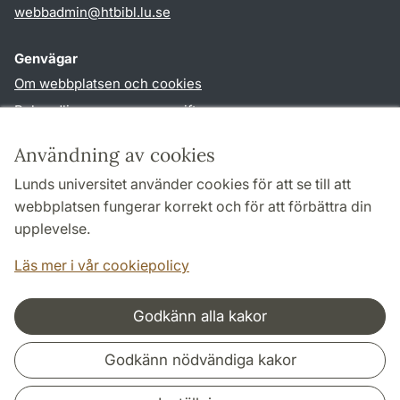
webbadmin
@
htbibl.lu
.
se
Genvägar
Om webbplatsen och cookies
Behandling av personuppgifter
Tillgänglighetsredogörelse
Användning av cookies
TYPO3-login
Lunds universitet använder cookies för att se till att
webbplatsen fungerar korrekt och för att förbättra din
Följ oss i sociala medier
upplevelse.
Facebook
Läs mer i vår cookiepolicy
Godkänn alla kakor
Samarbeten och nätverk
Godkänn nödvändiga kakor