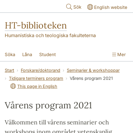
Hoppa till huvudinnehåll
Sök
English website
HT-biblioteken
Humanistiska och teologiska fakulteterna
Söka
Låna
Student
Mer
Forskare/doktorand
Lärare
Kontakt
Start
Forskare/doktorand
Seminarier & workshoppar
Tidigare terminers program
Vårens program 2021
Om oss
This page in English
Vårens program 2021
Välkommen till vårens seminarier och
workshops inom området vetenskaplig