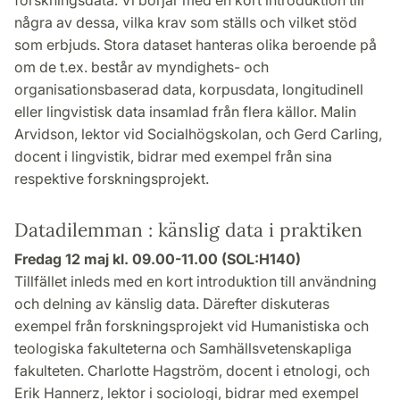
forskningsdata. Vi börjar med en kort introduktion till
några av dessa, vilka krav som ställs och vilket stöd
som erbjuds. Stora dataset hanteras olika beroende på
om de t.ex. består av myndighets- och
organisationsbaserad data, korpusdata, longitudinell
eller lingvistisk data insamlad från flera källor. Malin
Arvidson, lektor vid Socialhögskolan, och Gerd Carling,
docent i lingvistik, bidrar med exempel från sina
respektive forskningsprojekt.
Datadilemman : känslig data i praktiken
Fredag 12 maj kl. 09.00-11.00 (SOL:H140)
Tillfället inleds med en kort introduktion till användning
och delning av känslig data. Därefter diskuteras
exempel från forskningsprojekt vid Humanistiska och
teologiska fakulteterna och Samhällsvetenskapliga
fakulteten. Charlotte Hagström, docent i etnologi, och
Erik Hannerz, lektor i sociologi, bidrar med exempel