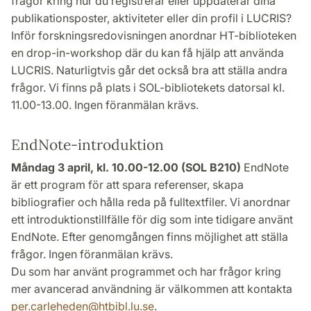
frågor kring hur du registrerar eller uppdaterar dina
publikationsposter, aktiviteter eller din profil i LUCRIS?
Inför forskningsredovisningen anordnar HT-biblioteken
en drop-in-workshop där du kan få hjälp att använda
LUCRIS. Naturligtvis går det också bra att ställa andra
frågor. Vi finns på plats i SOL-bibliotekets datorsal kl.
11.00-13.00. Ingen föranmälan krävs.
EndNote-introduktion
Måndag 3 april, kl. 10.00-12.00 (SOL B210)
EndNote
är ett program för att spara referenser, skapa
bibliografier och hålla reda på fulltextfiler. Vi anordnar
ett introduktionstillfälle för dig som inte tidigare använt
EndNote. Efter genomgången finns möjlighet att ställa
frågor. Ingen föranmälan krävs.
Du som har använt programmet och har frågor kring
mer avancerad användning är välkommen att kontakta
per.carleheden
@
htbibl.lu
.
se
.