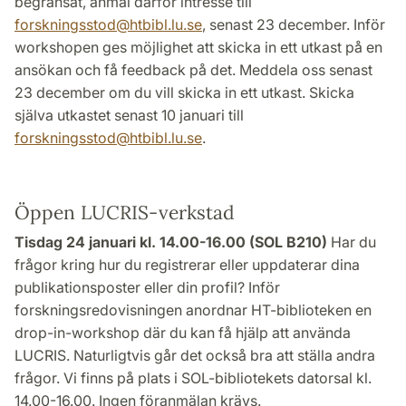
begränsat, anmäl därför intresse till
forskningsstod
@
htbibl.lu
.
se
, senast 23 december. Inför
workshopen ges möjlighet att skicka in ett utkast på en
ansökan och få feedback på det. Meddela oss senast
23 december om du vill skicka in ett utkast. Skicka
själva utkastet senast 10 januari till
forskningsstod
@
htbibl.lu
.
se
.
Öppen LUCRIS-verkstad
Tisdag 24 januari kl. 14.00-16.00 (SOL B210)
Har du
frågor kring hur du registrerar eller uppdaterar dina
publikationsposter eller din profil? Inför
forskningsredovisningen anordnar HT-biblioteken en
drop-in-workshop där du kan få hjälp att använda
LUCRIS. Naturligtvis går det också bra att ställa andra
frågor. Vi finns på plats i SOL-bibliotekets datorsal kl.
14.00-16.00. Ingen föranmälan krävs.