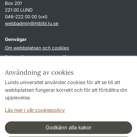
Box 201
221 00 LUND
046-222 00 00 (vxl)
webbadmin
@
htbibl.lu
.
se
Genvägar
Om webbplatsen och cookies
Behandling av personuppgifter
Tillgänglighetsredogörelse
Användning av cookies
TYPO3-login
Lunds universitet använder cookies för att se till att
webbplatsen fungerar korrekt och för att förbättra din
Följ oss i sociala medier
upplevelse.
Facebook
Läs mer i vår cookiepolicy
Godkänn alla kakor
Samarbeten och nätverk