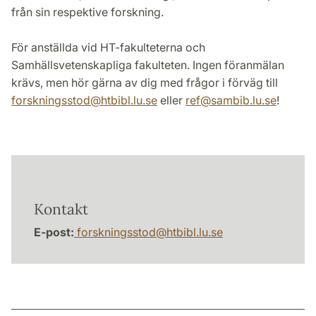
från sin respektive forskning.
För anställda vid HT-fakulteterna och
Samhällsvetenskapliga fakulteten. Ingen föranmälan
krävs, men hör gärna av dig med frågor i förväg till
forskningsstod
@
htbibl.lu
.
se
eller
ref
@
sambib.lu
.
se
!
Kontakt
E-post:
forskningsstod
@
htbibl.lu
.
se