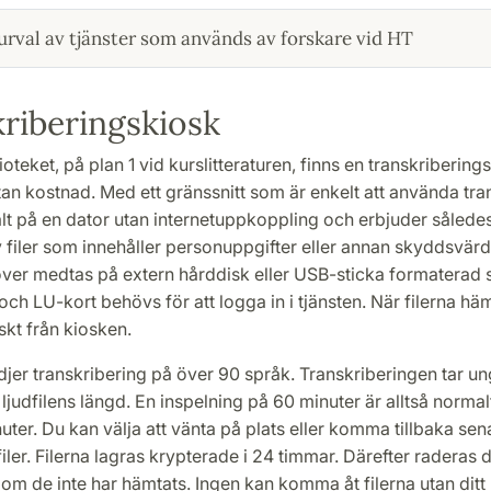
 urval av tjänster som används av forskare vid HT
riberingskiosk
oteket, på plan 1 vid kurslitteraturen, finns en transkriberings
utan kostnad. Med ett gränssnitt som är enkelt att använda tra
kalt på en dator utan internetuppkoppling och erbjuder sålede
 filer som innehåller personuppgifter eller annan skyddsvärd
över medtas på extern hårddisk eller USB-sticka formaterad
och LU-kort behövs för att logga in i tjänsten. När filerna hä
kt från kiosken.
jer transkribering på över 90 språk. Transkriberingen tar un
 ljudfilens längd. En inspelning på 60 minuter är alltså normalt
uter. Du kan välja att vänta på plats eller komma tillbaka se
iler. Filerna lagras krypterade i 24 timmar. Därefter raderas 
om de inte har hämtats. Ingen kan komma åt filerna utan ditt