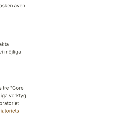
iosken även
!
akta
i möjliga
s tre "Core
pliga verktyg
ratoriet
iatoriets