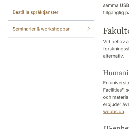
samma USB-s
Beställa språktjänster
tillgänglig 
Fakult
Seminarier & workshoppar
Vid behov av
forskningss
alternativ.
Humanis
En universit
Facilities",
och materia
erbjuder äv
webbsida
.
IT-enhe