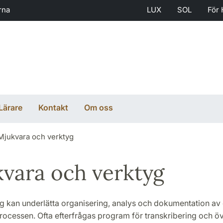
rna
LUX
SOL
För 
Lärare
Kontakt
Om oss
Mjukvara och verktyg
vara och verktyg
yg kan underlätta organisering, analys och dokumentation av
ocessen. Ofta efterfrågas program för transkribering och öv