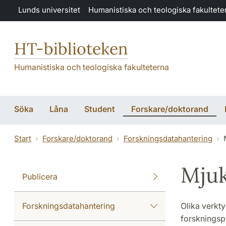
Hoppa till huvudinnehåll
Lunds universitet
Humanistiska och teologiska fakultete
HT-biblioteken
Humanistiska och teologiska fakulteterna
Söka
Låna
Student
Forskare/doktorand
Start
Forskare/doktorand
Forskningsdatahantering
Mjuk
Publicera
Forskningsdatahantering
Olika verkt
forskningspr