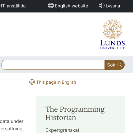
HT-anställda
English website
Lyssna
Sök
This page in English
The Programming
Historian
 data under
ersättning,
Expertgranskat