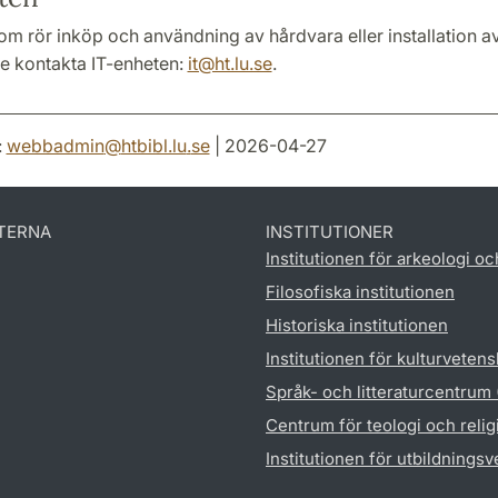
om rör inköp och användning av hårdvara eller installation 
de kontakta IT-enheten:
it@ht.lu.se
.
:
webbadmin
@
htbibl.lu
.
se
| 2026-04-27
TERNA
INSTITUTIONER
Institutionen för arkeologi oc
Filosofiska institutionen
Historiska institutionen
Institutionen för kulturveten
Språk- och litteraturcentrum
Centrum för teologi och reli
Institutionen för utbildnings