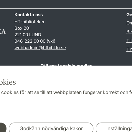
Kontakta oss
Ge
HT-biblioteken
Om
Box 201
Be
221 00 LUND
Ti
046-222 00 00 (vxl)
webbadmin
@
htbibl.lu
.
se
TY
Följ oss i sociala medier
Facebook
okies
cookies för att se till att webbplatsen fungerar korrekt och fö
Samarbeten och nätverk
Godkänn nödvändiga kakor
Inställning