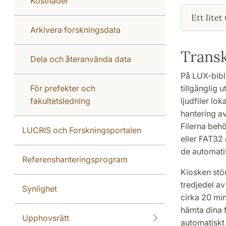
Kostnader
Ett litet
Arkivera forskningsdata
Transk
Dela och återanvända data
På LUX-bibli
För prefekter och
tillgänglig 
fakultetsledning
ljudfiler lo
hantering av
Filerna beh
LUCRIS och Forskningsportalen
eller FAT32 
de automatis
Referenshanteringsprogram
Kiosken stöd
tredjedel av
Synlighet
cirka 20 min
hämta dina f
Upphovsrätt
automatiskt 