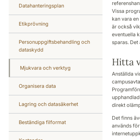
referenshant
Datahanteringsplan
Vissa progra
kan vara en 
Etikprövning
är också vik
eventuella 
Personuppgiftsbehandling och
sparas. Det 
dataskydd
Hitta 
Mjukvara och verktyg
Anställda vi
campusavtal 
Organisera data
Programförm
upphandlade 
Lagring och datasäkerhet
direkt olämp
Det finns äv
Beständiga filformat
används för
internetupp