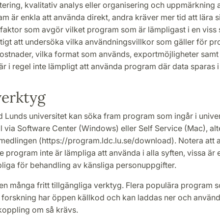
ering, kvalitativ analys eller organisering och uppmärkning a
m är enkla att använda direkt, andra kräver mer tid att lära s
faktor som avgör vilket program som är lämpligast i en viss 
tigt att undersöka vilka användningsvillkor som gäller för p
kostnader, vilka format som används, exportmöjligheter samt
är i regel inte lämpligt att använda program där data sparas i
verktyg
d Lunds universitet kan söka fram program som ingår i univer
via Software Center (Windows) eller Self Service (Mac), alte
edlingen (https://program.ldc.lu.se/download). Notera att a
program inte är lämpliga att använda i alla syften, vissa är
liga för behandling av känsliga personuppgifter.
en många fritt tillgängliga verktyg. Flera populära program 
 forskning har öppen källkod och kan laddas ner och använd
koppling om så krävs.