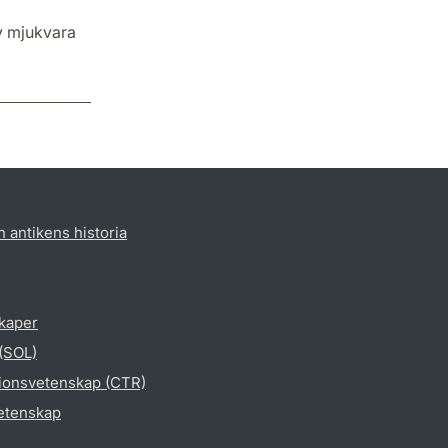
av mjukvara
h antikens historia
skaper
 (SOL)
gionsvetenskap (CTR)
vetenskap