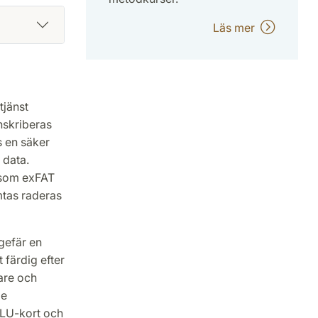
Läs mer
tjänst
nskriberas
s en säker
 data.
 som exFAT
mtas raderas
gefär en
 färdig efter
nare och
de
 LU-kort och