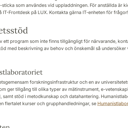
ticka som användes vid uppladdningen. För anställda är k
på IT-Frontdesk på LUX. Kontakta gärna IT-enheten för frågor
etsstöd
 ett program som inte finns tillgängligt för närvarande, kont
töd med beskrivning av behov och önskemål så undersöker v
tlaboratoriet
etsgemensam forskningsinfrastruktur och en av universitetet
 som ger tillgång till olika typer av mätinstrument, e-vetenska
l, samt stöd i metodkunskap och datahantering. Humanistlabo
en flertalet kurser och grupphandledningar, se
Humanistlabor
ten