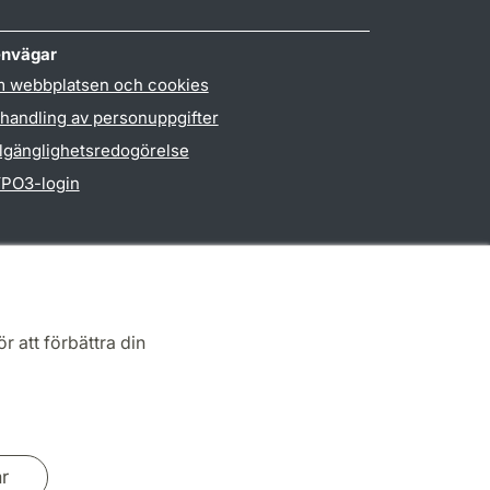
nvägar
 webbplatsen och cookies
handling av personuppgifter
llgänglighetsredogörelse
PO3-login
r att förbättra din
ar