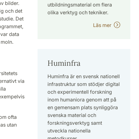
v bilder.
utbildningsmaterial om flera
ig och det
olika verktyg och tekniker.
studie. Det
Läs mer
rogrammet,
 var data
 moln.
Huminfra
sitetets
Huminfra är en svensk nationell
rnativt via
infrastruktur som stödjer digital
lla
och experimentell forskning
 exempelvis
inom humaniora genom att på
en gemensam plats synliggöra
svenska material och
som ofta
forskningsverktyg samt
as utan
utveckla nationella
metodkurser.