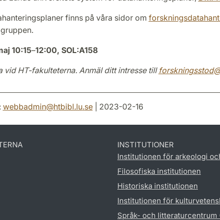
hanteringsplaner finns på våra sidor om
forskningsdatahant
 gruppen.
aj 10:15
–
12:00, SOL:A158
a vid HT-fakulteterna. Anmäl ditt intresse till
forskningsstod
:
webbadmin
@
htbibl.lu
.
se
| 2023-02-16
TERNA
INSTITUTIONER
Institutionen för arkeologi oc
Filosofiska institutionen
Historiska institutionen
Institutionen för kulturveten
Språk- och litteraturcentrum