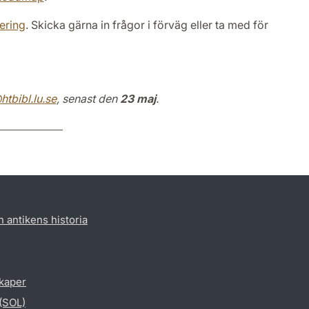
ering
. Skicka gärna in frågor i förväg eller ta med för
@
htbibl.lu
.
se
, senast den
23 maj
.
h antikens historia
skaper
 (SOL)