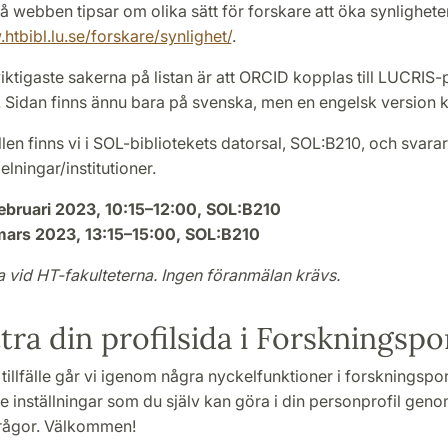
å webben tipsar om olika sätt för forskare att öka synlighete
htbibl.lu.se/forskare/synlighet/
.
ktigaste sakerna på listan är att ORCID kopplas till LUCRIS-
 Sidan finns ännu bara på svenska, men en engelsk version 
ällen finns vi i SOL-bibliotekets datorsal, SOL:B210, och svarar p
lningar/institutioner.
ebruari 2023, 10:15–12:00, SOL:B210
mars 2023, 13:15–15:00, SOL:B210
a vid HT-fakulteterna.
Ingen föranmälan krävs.
tra din profilsida i Forskningsp
tillfälle går vi igenom några nyckelfunktioner i forskningsp
e inställningar som du själv kan göra i din personprofil gen
frågor. Välkommen!