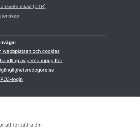
gionsvetenskap (CTR)
vetenskap
nvägar
 webbplatsen och cookies
handling av personuppgifter
llgänglighetsredogörelse
PO3-login
r att förbättra din