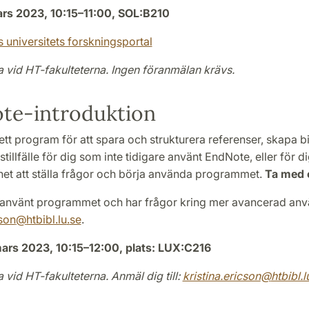
rs 2023, 10:15
–
11:00, SOL:B210
 universitets forskningsportal
a vid HT-fakulteterna.
Ingen föranmälan krävs.
te-introduktion
tt program för att spara och strukturera referenser, skapa bibl
stillfälle för dig som inte tidigare använt EndNote, eller f
het att ställa frågor och börja använda programmet.
Ta med 
använt programmet och har frågor kring mer avancerad anv
cson
@
htbibl.lu
.
se
.
ars 2023, 10:15–12:00, plats: LUX:C216
a vid HT-fakulteterna. Anmäl dig till:
kristina.ericson
@
htbibl.l