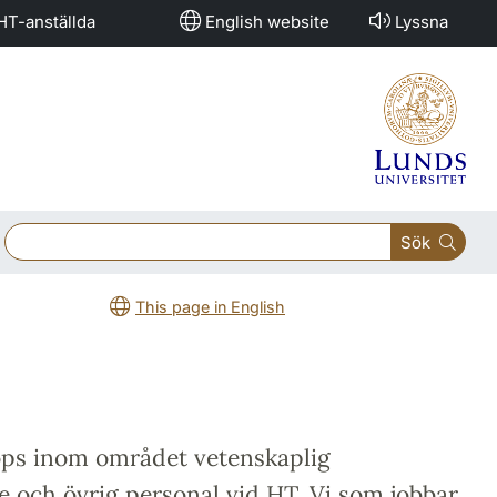
HT-anställda
English website
Lyssna
Sök
This page in English
ops inom området vetenskaplig
e och övrig personal vid HT. Vi som jobbar