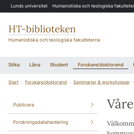
Hoppa till huvudinnehåll
Lunds universitet
Humanistiska och teologiska fakultete
HT-biblioteken
Humanistiska och teologiska fakulteterna
Söka
Låna
Student
Forskare/doktorand
Start
Forskare/doktorand
Seminarier & workshoppar
Våre
Publicera
Forskningsdatahantering
Välkomme
kommunika