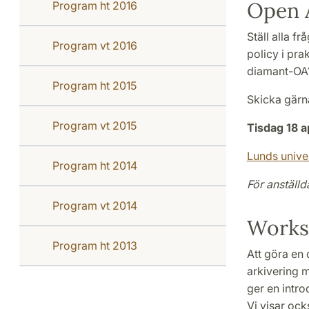
Open 
Program ht 2016
Ställ alla f
Program vt 2016
policy i pra
diamant-OA? 
Program ht 2015
Skicka gärna
Program vt 2015
Tisdag 18 a
Lunds univer
Program ht 2014
För anställd
Program vt 2014
Works
Program ht 2013
Att göra en 
arkivering m
ger en intr
Vi visar ock