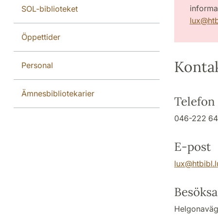
informat
SOL-biblioteket
lux
@
htb
Öppettider
Konta
Personal
Ämnesbibliotekarier
Telefon
046-222 64
E-post
lux
@
htbibl.l
Besöksa
Helgonaväg