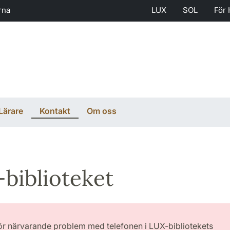
rna
LUX
SOL
För 
Lärare
Kontakt
Om oss
biblioteket
för närvarande problem med telefonen i LUX-bibliotekets