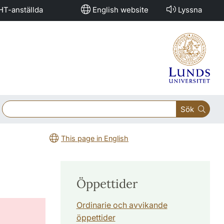
HT-anställda
English website
Lyssna
Sök
This page in English
Öppettider
Ordinarie och avvikande
öppettider