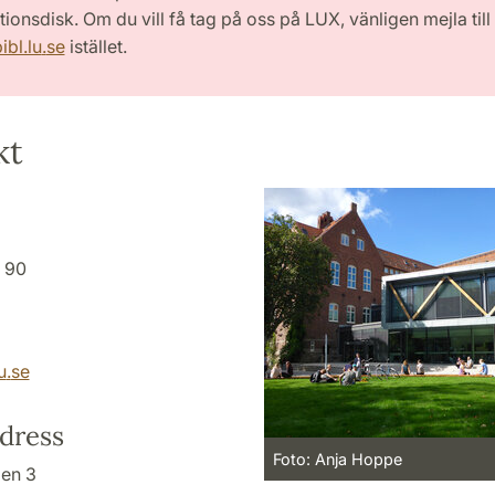
ionsdisk. Om du vill få tag på oss på LUX, vänligen mejla till
ibl.lu
.
se
istället.
kt
 90
u
.
se
dress
Foto: Anja Hoppe
en 3