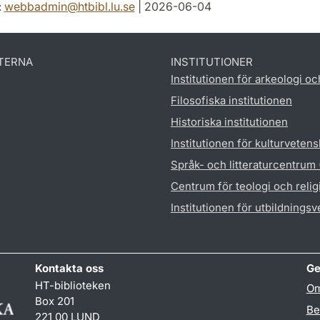
:
webbadmin
@
htbibl.lu
.
se
| 2026-06-04
TERNA
INSTITUTIONER
Institutionen för arkeologi oc
Filosofiska institutionen
Historiska institutionen
Institutionen för kulturveten
Språk- och litteraturcentrum
Centrum för teologi och reli
Institutionen för utbildnings
Kontakta oss
Ge
HT-biblioteken
Om
Box 201
Be
221 00 LUND