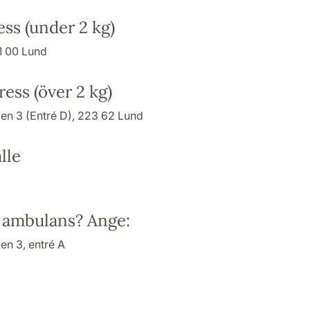
ss (under 2 kg)
1 00 Lund
ess (över 2 kg)
n 3 (Entré D), 223 62 Lund
lle
a ambulans? Ange:
n 3, entré A