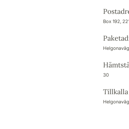
Postadre
Box 192, 22
Paketadr
Helgonaväge
Hämtstä
30
Tillkall
Helgonaväge