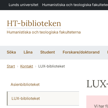
Hoppa till huvudinnehåll
Lunds universitet
Humanistiska och teologiska fakultete
HT-biblioteken
Humanistiska och teologiska fakulteterna
Söka
Låna
Student
Forskare/doktorand
Start
Kontakt
LUX-biblioteket
LUX-
Asienbiblioteket
LUX-biblioteket
Vi har 