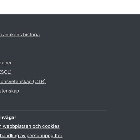
h antikens historia
skaper
 (SOL)
gionsvetenskap (CTR)
vetenskap
nvägar
 webbplatsen och cookies
handling av personuppgifter