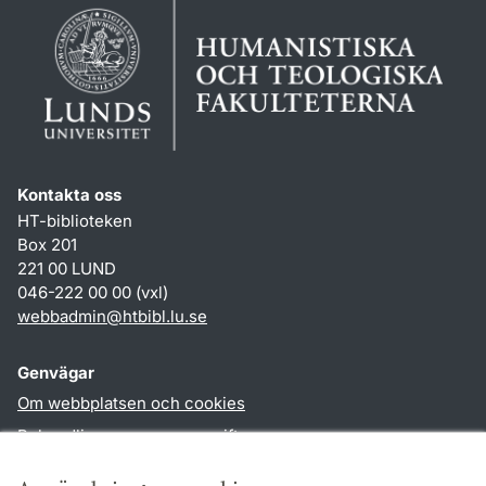
Kontakta oss
HT-biblioteken
Box 201
221 00 LUND
046-222 00 00 (vxl)
webbadmin
@
htbibl.lu
.
se
Genvägar
Om webbplatsen och cookies
Behandling av personuppgifter
Tillgänglighetsredogörelse