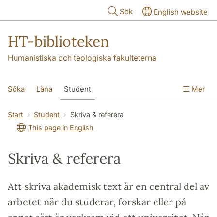
Hoppa till huvudinnehåll
Sök
English website
HT-biblioteken
Humanistiska och teologiska fakulteterna
Söka
Låna
Student
Mer
Forskare/doktorand
Lärare
Kontakt
Start
Student
Skriva & referera
This page in English
Om oss
Skriva & referera
Att skriva akademisk text är en central del av
arbetet när du studerar, forskar eller på