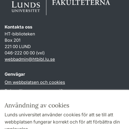
Kontakta oss
HT-biblioteken
Box 201
221 00 LUND
046-222 00 00 (vxl)
webbadmin
@
htbibl.lu
.
se
Genvägar
Om webbplatsen och cookies
Behandling av personuppgifter
Tillgänglighetsredogörelse
Användning av cookies
TYPO3-login
Lunds universitet använder cookies för att se till att
webbplatsen fungerar korrekt och för att förbättra din
Följ oss i sociala medier