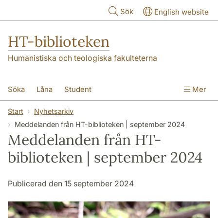
Hoppa till huvudinnehåll
Sök
English website
HT-biblioteken
Humanistiska och teologiska fakulteterna
Söka
Låna
Student
Mer
Forskare/doktorand
Lärare
Kontakt
Start
Nyhetsarkiv
Meddelanden från HT-biblioteken | september 2024
Om oss
Meddelanden från HT-
biblioteken | september 2024
Publicerad den 15 september 2024