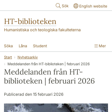
Hoppa till huvudinnehåll
Sök
English website
HT-biblioteken
Humanistiska och teologiska fakulteterna
Söka
Låna
Student
Mer
Forskare/doktorand
Lärare
Kontakt
Start
Nyhetsarkiv
Meddelanden från HT-biblioteken | februari 2026
Om oss
Meddelanden från HT-
biblioteken | februari 2026
Publicerad den 15 februari 2026