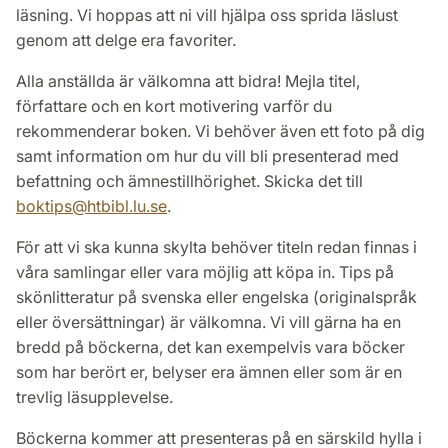
läsning. Vi hoppas att ni vill hjälpa oss sprida läslust
genom att delge era favoriter.
Alla anställda är välkomna att bidra! Mejla titel,
författare och en kort motivering varför du
rekommenderar boken. Vi behöver även ett foto på dig
samt information om hur du vill bli presenterad med
befattning och ämnestillhörighet. Skicka det till
boktips
@
htbibl.lu
.
se
.
För att vi ska kunna skylta behöver titeln redan finnas i
våra samlingar eller vara möjlig att köpa in. Tips på
skönlitteratur på svenska eller engelska (originalspråk
eller översättningar) är välkomna. Vi vill gärna ha en
bredd på böckerna, det kan exempelvis vara böcker
som har berört er, belyser era ämnen eller som är en
trevlig läsupplevelse.
Böckerna kommer att presenteras på en särskild hylla i