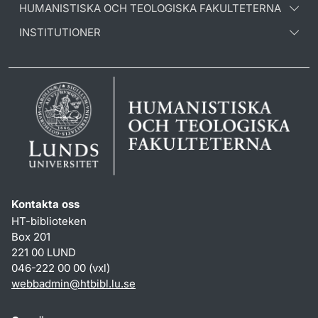
HUMANISTISKA OCH TEOLOGISKA FAKULTETERNA
INSTITUTIONER
Kontakta oss
HT-biblioteken
Box 201
221 00 LUND
046-222 00 00 (vxl)
webbadmin
@
htbibl.lu
.
se