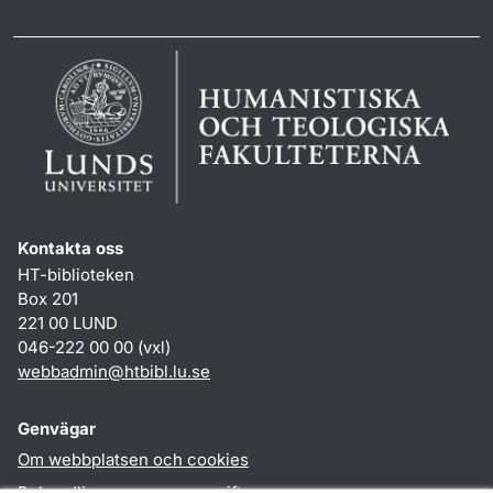
Kontakta oss
HT-biblioteken
Box 201
221 00 LUND
046-222 00 00 (vxl)
webbadmin
@
htbibl.lu
.
se
Genvägar
Om webbplatsen och cookies
Behandling av personuppgifter