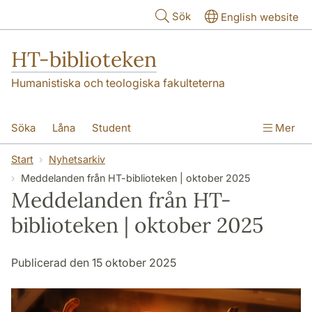
Hoppa till huvudinnehåll
Sök
English website
HT-biblioteken
Humanistiska och teologiska fakulteterna
Söka
Låna
Student
Mer
Forskare/doktorand
Lärare
Kontakt
Start
Nyhetsarkiv
Meddelanden från HT-biblioteken | oktober 2025
Om oss
Meddelanden från HT-
biblioteken | oktober 2025
Publicerad den 15 oktober 2025