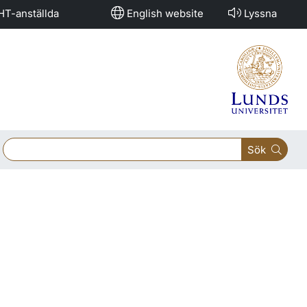
HT-anställda
English website
Lyssna
Sök