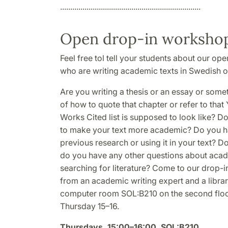
.....................................................................
Open drop-in workshop
Feel free tol tell your students about our o
who are writing academic texts in Swedish o
Are you writing a thesis or an essay or some
of how to quote that chapter or refer to tha
Works Cited list is supposed to look like? 
to make your text more academic? Do you h
previous research or using it in your text? D
do you have any other questions about acade
searching for literature? Come to our drop-
from an academic writing expert and a librari
computer room SOL:B210 on the second floor
Thursday 15–16.
Thursdays, 15:00–16:00, SOL:B210