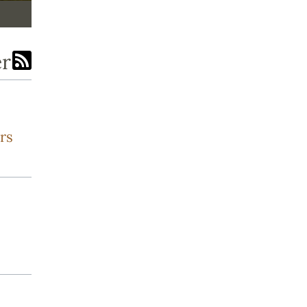
er
rs