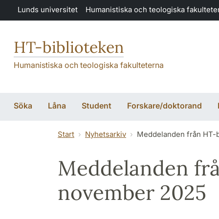
Hoppa till huvudinnehåll
Lunds universitet
Humanistiska och teologiska fakultete
HT-biblioteken
Humanistiska och teologiska fakulteterna
Söka
Låna
Student
Forskare/doktorand
Start
Nyhetsarkiv
Meddelanden från HT-b
Meddelanden frå
november 2025