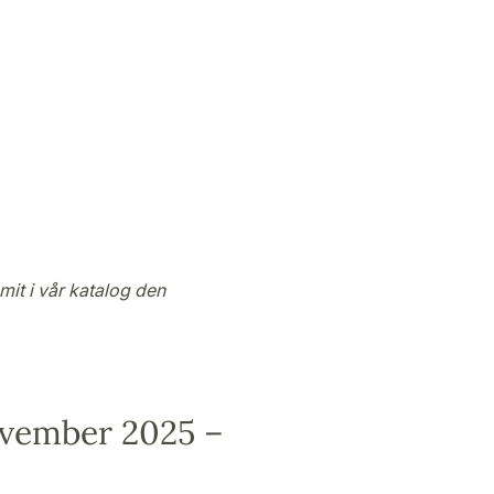
5
mmit i vår katalog den
ovember 2025 –