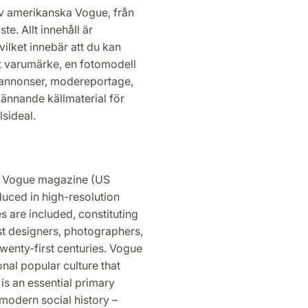
av amerikanska Vogue, från
te. Allt innehåll är
vilket innebär att du kan
tt varumärke, en fotomodell
amannonser, modereportage,
spännande källmaterial för
lsideal.
of Vogue magazine (US
duced in high-resolution
 are included, constituting
st designers, photographers,
 twenty-first centuries. Vogue
nal popular culture that
s an essential primary
 modern social history –