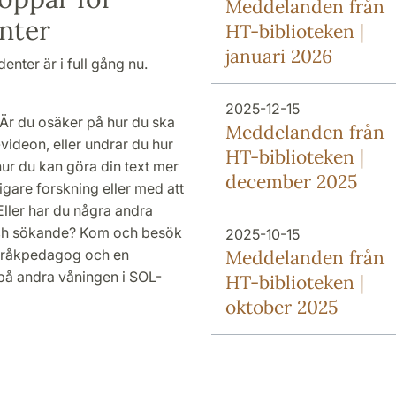
Meddelanden från
nter
HT-biblioteken |
januari 2026
nter är i full gång nu.
2025-12-15
 Är du osäker på hur du ska
Meddelanden från
-videon, eller undrar du hur
HT-biblioteken |
å hur du kan göra din text mer
december 2025
gare forskning eller med att
Eller har du några andra
och sökande? Kom och besök
2025-10-15
språkpedagog och en
Meddelanden från
 på andra våningen i SOL-
HT-biblioteken |
oktober 2025