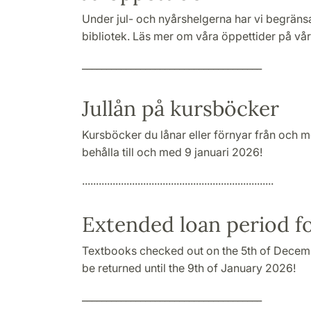
Under jul- och nyårshelgerna har vi begräns
bibliotek. Läs mer om våra öppettider på vå
_____________________________________
Jullån på kursböcker
Kursböcker du lånar eller förnyar från och
behålla till och med 9 januari 2026!
.....................................................................
Extended loan period f
Textbooks checked out on the 5th of Decembe
be returned until the 9th of January 2026!
_____________________________________