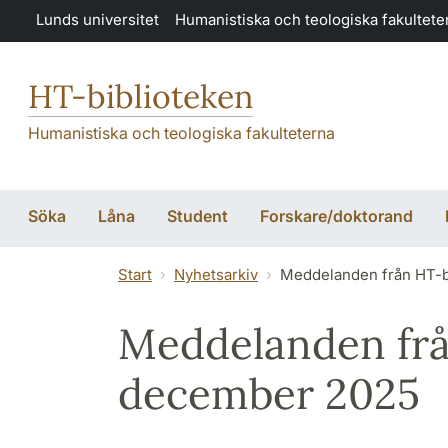
Hoppa till huvudinnehåll
Lunds universitet
Humanistiska och teologiska fakultete
HT-biblioteken
Humanistiska och teologiska fakulteterna
Söka
Låna
Student
Forskare/doktorand
Start
Nyhetsarkiv
Meddelanden från HT-b
Meddelanden frå
december 2025