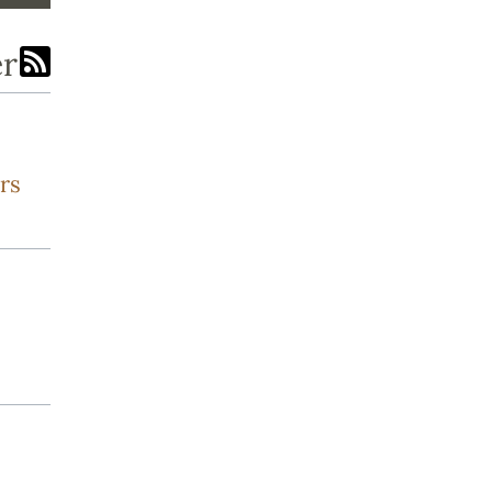
er
rs