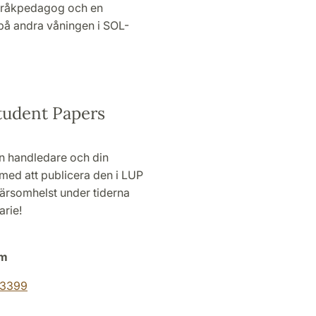
språkpedagog och en
 på andra våningen i SOL-
Student Papers
din handledare och din
med att publicera den i LUP
ärsomhelst under tiderna
arie!
m
om
63399