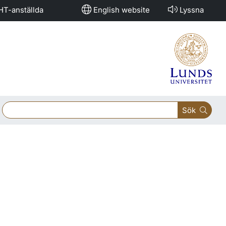
HT-anställda
English website
Lyssna
Sök