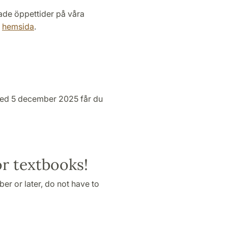
ade öppettider på våra
r
hemsida
.
 med 5 december 2025 får du
or textbooks!
r or later, do not have to