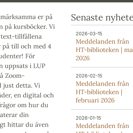
Senaste nyhet
uppmärksamma er på
en på kursböcker. Vi
2026-03-15
ext-tillfällena
Meddelanden från
r på till och med 4
HT-biblioteken | ma
tudenter! För
2026
in uppsats i LUP
två Zoom-
2026-02-15
Meddelanden från
just detta. Vi
HT-biblioteken |
der, en digital och
februari 2026
 frågor om hur du
aterar din
2026-01-15
gt hittar du även
Meddelanden från