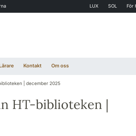
rna
LUX
SOL
För 
Lärare
Kontakt
Om oss
iblioteken | december 2025
n HT-biblioteken |