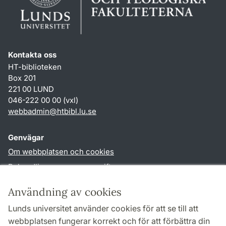
Kontakta oss
HT-biblioteken
Box 201
221 00 LUND
046-222 00 00 (vxl)
webbadmin
@
htbibl.lu
.
se
Genvägar
Om webbplatsen och cookies
Behandling av personuppgifter
Tillgänglighetsredogörelse
Användning av cookies
TYPO3-login
Lunds universitet använder cookies för att se till att
webbplatsen fungerar korrekt och för att förbättra din
Följ oss i sociala medier