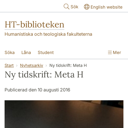
Hoppa till huvudinnehåll
Sök
English website
HT-biblioteken
Humanistiska och teologiska fakulteterna
Söka
Låna
Student
Mer
Forskare/doktorand
Lärare
Kontakt
Start
Nyhetsarkiv
Ny tidskrift: Meta H
Ny tidskrift: Meta H
Om oss
Publicerad den 10 augusti 2016