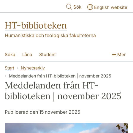
Hoppa till huvudinnehåll
Sök
English website
HT-biblioteken
Humanistiska och teologiska fakulteterna
Söka
Låna
Student
Mer
Forskare/doktorand
Lärare
Kontakt
Start
Nyhetsarkiv
Meddelanden från HT-biblioteken | november 2025
Om oss
Meddelanden från HT-
biblioteken | november 2025
Publicerad den 15 november 2025