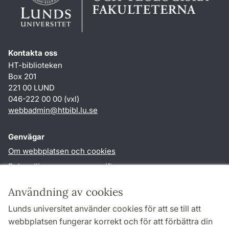
Kontakta oss
HT-biblioteken
Box 201
221 00 LUND
046-222 00 00 (vxl)
webbadmin
@
htbibl.lu
.
se
Genvägar
Om webbplatsen och cookies
Behandling av personuppgifter
Tillgänglighetsredogörelse
Användning av cookies
TYPO3-login
Lunds universitet använder cookies för att se till att
webbplatsen fungerar korrekt och för att förbättra din
Följ oss i sociala medier