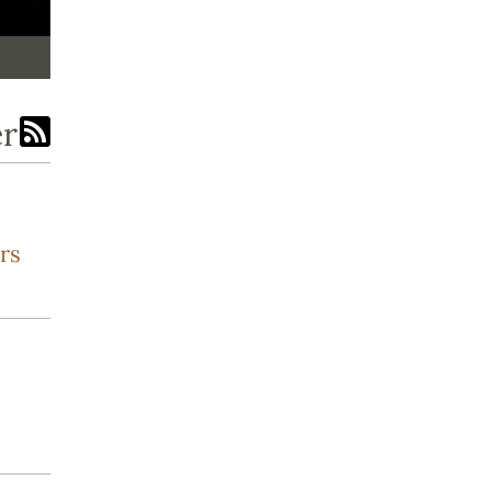
er
rs