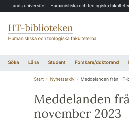
Hoppa till huvudinnehåll
Lunds universitet
Humanistiska och teologiska fakultete
HT-biblioteken
Humanistiska och teologiska fakulteterna
Söka
Låna
Student
Forskare/doktorand
Start
Nyhetsarkiv
Meddelanden från HT-b
Meddelanden frå
november 2023