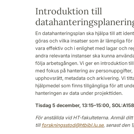
Introduktion till
datahanteringsplanerin
En datahanteringsplan ska hjälpa till att iden
göras och vilka insatser som är lämpliga för
vara effektiv och i enlighet med lagar och re
andra relevanta instanser ska kunna använda 
följa arbetsgången. Vi ger en introduktion ti
med fokus på hantering av personuppgifter, 
upphovsrätt, metadata och arkivering. Vi titt
hjälpmedel som finns tillgängliga för att und
hanteringen av data under projekttiden.
Tisdag 5 december, 13:15–15:00, SOL:A158
För anställda vid HT-fakulteterna. Anmäl ditt
till
forskningsstod@htbibl.lu.se
, senast den 1