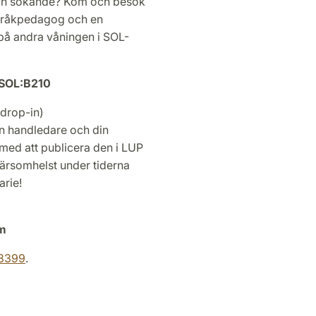
och sökande? Kom och besök
språkpedagog och en
 på andra våningen i SOL-
 SOL:B210
(drop-in)
din handledare och din
med att publicera den i LUP
ärsomhelst under tiderna
arie!
om
63399
.