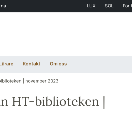
rna
LUX
SOL
För 
Lärare
Kontakt
Om oss
iblioteken | november 2023
n HT-biblioteken |