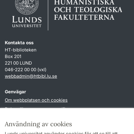
Kontakta oss
HT-biblioteken
Box 201
221 00 LUND
046-222 00 00 (vxl)
webbadmin
@
htbibl.lu
.
se
Genvägar
Om webbplatsen och cookies
Behandling av personuppgifter
Tillgänglighetsredogörelse
Användning av cookies
TYPO3-login
Lunds universitet använder cookies för att se till att