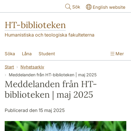
Hoppa till huvudinnehåll
Sök
English website
HT-biblioteken
Humanistiska och teologiska fakulteterna
Söka
Låna
Student
Mer
Forskare/doktorand
Lärare
Kontakt
Start
Nyhetsarkiv
Meddelanden från HT-biblioteken | maj 2025
Om oss
Meddelanden från HT-
biblioteken | maj 2025
Publicerad den 15 maj 2025