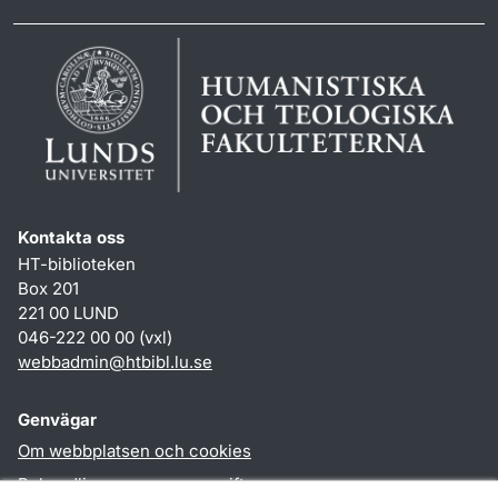
Kontakta oss
HT-biblioteken
Box 201
221 00 LUND
046-222 00 00 (vxl)
webbadmin
@
htbibl.lu
.
se
Genvägar
Om webbplatsen och cookies
Behandling av personuppgifter