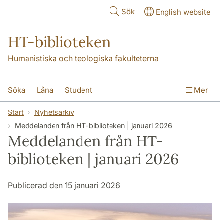
Hoppa till huvudinnehåll
Sök
English website
HT-biblioteken
Humanistiska och teologiska fakulteterna
Söka
Låna
Student
Mer
Forskare/doktorand
Lärare
Kontakt
Start
Nyhetsarkiv
Meddelanden från HT-biblioteken | januari 2026
Om oss
Meddelanden från HT-
biblioteken | januari 2026
Publicerad den 15 januari 2026