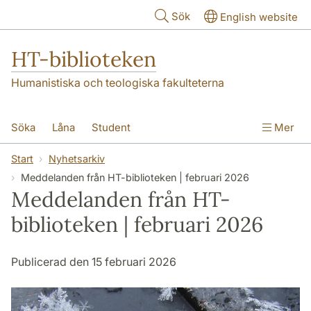
Hoppa till huvudinnehåll
Sök
English website
HT-biblioteken
Humanistiska och teologiska fakulteterna
Söka
Låna
Student
Mer
Forskare/doktorand
Lärare
Kontakt
Start
Nyhetsarkiv
Meddelanden från HT-biblioteken | februari 2026
Om oss
Meddelanden från HT-
biblioteken | februari 2026
Publicerad den 15 februari 2026