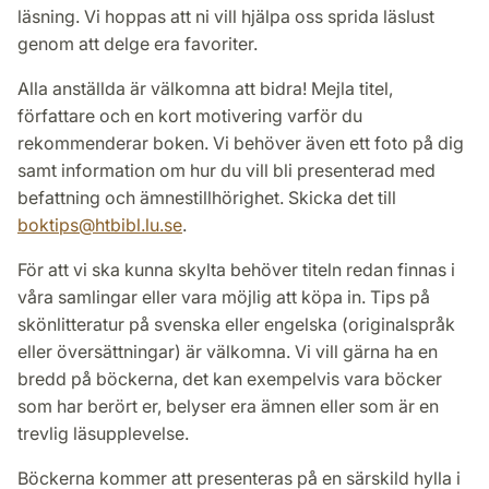
läsning. Vi hoppas att ni vill hjälpa oss sprida läslust
genom att delge era favoriter.
Alla anställda är välkomna att bidra! Mejla titel,
författare och en kort motivering varför du
rekommenderar boken. Vi behöver även ett foto på dig
samt information om hur du vill bli presenterad med
befattning och ämnestillhörighet. Skicka det till
boktips
@
htbibl.lu
.
se
.
För att vi ska kunna skylta behöver titeln redan finnas i
våra samlingar eller vara möjlig att köpa in. Tips på
skönlitteratur på svenska eller engelska (originalspråk
eller översättningar) är välkomna. Vi vill gärna ha en
bredd på böckerna, det kan exempelvis vara böcker
som har berört er, belyser era ämnen eller som är en
trevlig läsupplevelse.
Böckerna kommer att presenteras på en särskild hylla i