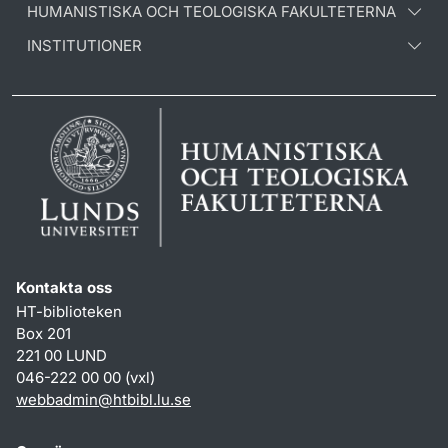
HUMANISTISKA OCH TEOLOGISKA FAKULTETERNA
INSTITUTIONER
Kontakta oss
HT-biblioteken
Box 201
221 00 LUND
046-222 00 00 (vxl)
webbadmin
@
htbibl.lu
.
se