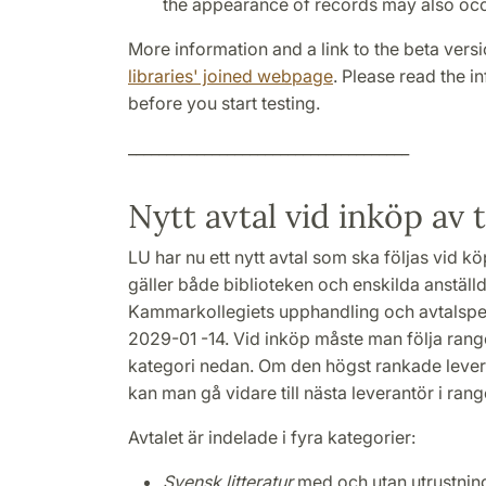
the appearance of records may also occ
More information and a link to the beta vers
libraries' joined webpage
. Please read the i
before you start testing.
_____________________________________
Nytt avtal vid inköp av t
LU har nu ett nytt avtal som ska följas vid köp
gäller både biblioteken och enskilda anställ
Kammarkollegiets upphandling och avtalsper
2029-01 -14. Vid inköp måste man följa rang
kategori nedan. Om den högst rankade levera
kan man gå vidare till nästa leverantör i ran
Avtalet är indelade i fyra kategorier:
Svensk litteratur
med och utan utrustning 