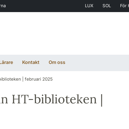
rna
LUX
SOL
För 
Lärare
Kontakt
Om oss
blioteken | februari 2025
n HT-biblioteken |