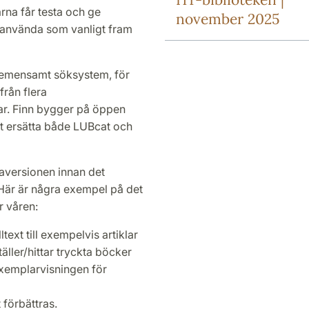
rna får testa och ge
november 2025
 använda som vanligt fram
t gemensamt söksystem, för
från flera
ar. Finn bygger på öppen
t ersätta både LUBcat och
taversionen innan det
Här är några exempel på det
 våren:
text till exempelvis artiklar
äller/hittar tryckta böcker
 exemplarvisningen för
förbättras.