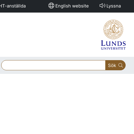
HT-anställda
English website
Lyssna
Sök