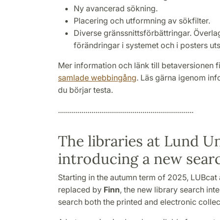
Ny avancerad sökning.
Placering och utformning av sökfilter.
Diverse gränssnittsförbättringar. Överl
förändringar i systemet och i posters ut
Mer information och länk till betaversionen 
samlade webbingång
. Läs gärna igenom inf
du börjar testa.
.....................................................................
The libraries at Lund Un
introducing a new searc
Starting in the autumn term of 2025, LUBcat
replaced by
Finn
, the new library search int
search both the printed and electronic collect