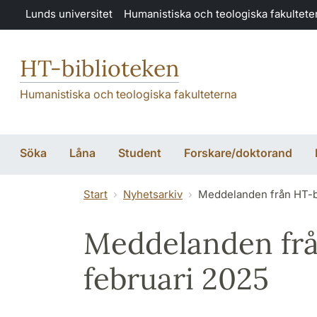
Hoppa till huvudinnehåll
Lunds universitet
Humanistiska och teologiska fakultete
HT-biblioteken
Humanistiska och teologiska fakulteterna
Söka
Låna
Student
Forskare/doktorand
Start
Nyhetsarkiv
Meddelanden från HT-bi
Meddelanden frå
februari 2025