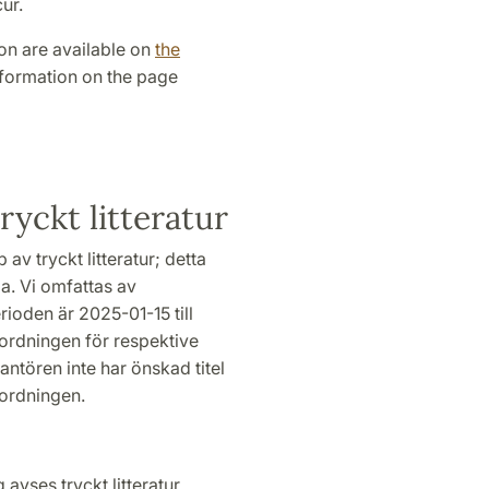
ur.
ion are available on
the
nformation on the page
ryckt litteratur
 av tryckt litteratur; detta
da. Vi omfattas av
ioden är 2025-01-15 till
ordningen för respektive
ntören inte har önskad titel
gordningen.
avses tryckt litteratur