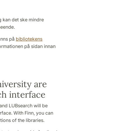
ag kan det ske mindre
seende.
finns på
bibliotekens
ormationen på sidan innan
iversity are
h interface
 and LUBsearch will be
erface. With Finn, you can
ions of the libraries.