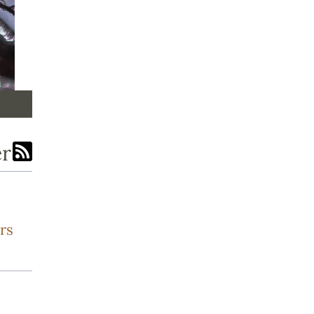
er
rs