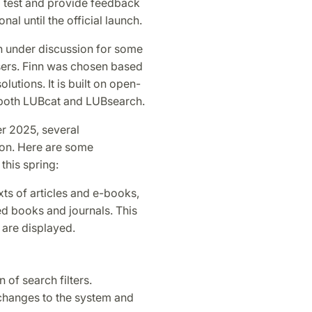
to test and provide feedback
al until the official launch.
n under discussion for some
users. Finn was chosen based
lutions. It is built on open-
e both LUBcat and LUBsearch.
er 2025, several
ion. Here are some
his spring:
xts of articles and e-books,
ted books and journals. This
 are displayed.
of search filters.
changes to the system and