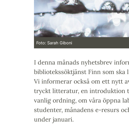
Foto: Sarah Giboni
I denna månads nyhetsbrev infor
bibliotekssöktjänst Finn som ska l
Vi informerar också om ett nytt av
tryckt litteratur, en introduktion 
vanlig ordning, om våra öppna la
studenter, månadens e-resurs oc
under januari.