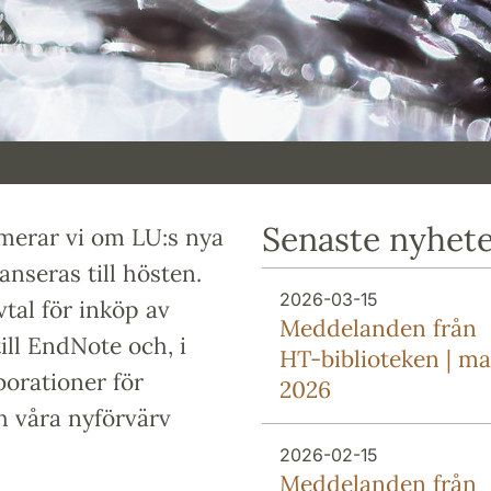
Senaste nyhet
merar vi om LU:s nya
anseras till hösten.
2026-03-15
tal för inköp av
Meddelanden från
till EndNote och, i
HT-biblioteken | ma
borationer för
2026
h våra nyförvärv
2026-02-15
Meddelanden från