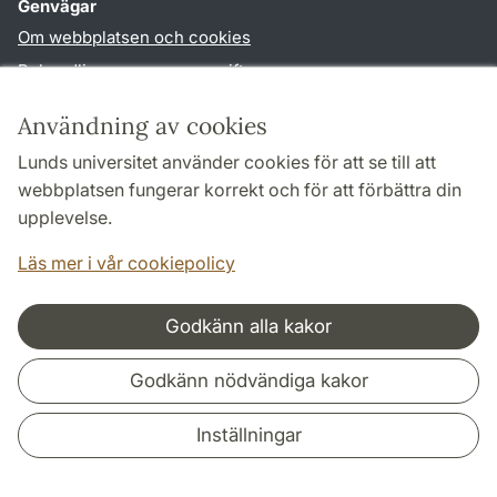
Genvägar
Om webbplatsen och cookies
Behandling av personuppgifter
Tillgänglighetsredogörelse
Användning av cookies
TYPO3-login
Lunds universitet använder cookies för att se till att
webbplatsen fungerar korrekt och för att förbättra din
Följ oss i sociala medier
upplevelse.
Facebook
Läs mer i vår cookiepolicy
Godkänn alla kakor
Samarbeten och nätverk
Godkänn nödvändiga kakor
Inställningar