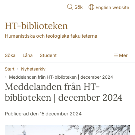
Hoppa till huvudinnehåll
Sök
English website
HT-biblioteken
Humanistiska och teologiska fakulteterna
Söka
Låna
Student
Mer
Forskare/doktorand
Lärare
Kontakt
Start
Nyhetsarkiv
Meddelanden från HT-biblioteken | december 2024
Om oss
Meddelanden från HT-
biblioteken | december 2024
Publicerad den 15 december 2024