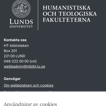
Kontakta oss
HT-biblioteken
Box 201
221 00 LUND
046-222 00 00 (vxl)
webbadmin
@
htbibl.lu
.
se
Genvägar
Om webbplatsen och cookies
Behandling av personuppgifter
Tillgänglighetsredogörelse
Användning av cookies