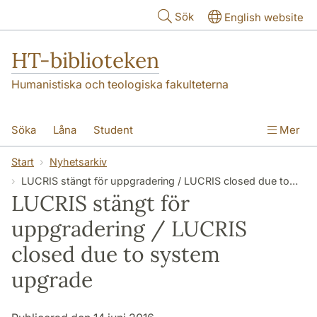
Hoppa till huvudinnehåll
Sök
English website
HT-biblioteken
Humanistiska och teologiska fakulteterna
Söka
Låna
Student
Mer
Forskare/doktorand
Lärare
Kontakt
Start
Nyhetsarkiv
LUCRIS stängt för uppgradering / LUCRIS closed due to system upgrade
Om oss
LUCRIS stängt för
uppgradering / LUCRIS
closed due to system
upgrade