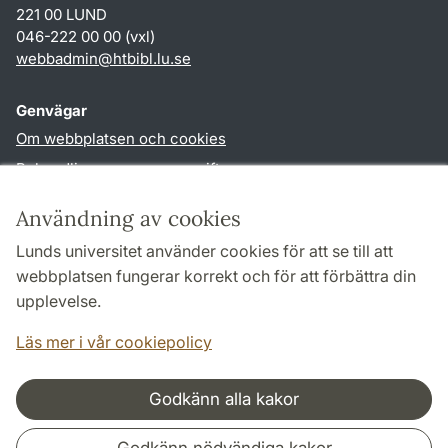
221 00 LUND
046-222 00 00 (vxl)
webbadmin
@
htbibl.lu
.
se
Genvägar
Om webbplatsen och cookies
Behandling av personuppgifter
Tillgänglighetsredogörelse
Användning av cookies
TYPO3-login
Lunds universitet använder cookies för att se till att
webbplatsen fungerar korrekt och för att förbättra din
Följ oss i sociala medier
upplevelse.
Facebook
Läs mer i vår cookiepolicy
Godkänn alla kakor
Samarbeten och nätverk