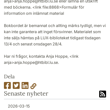
anja>anja.hoppe@htbibl.lu.se eller lämna en utskrift
med böckerna. <link file:8868>Formulär för
information om inlämnat material
Bokbordet är bemannat och allting märks tydligt, men vi
kan inte garantera att inget för­svin­ner. Materialet som
inte säljs hämtas på LUX-biblioteket tidigast tisdagen
13/4 och senast onsdagen 28/4.
Har ni frågor, kontakta Anja Hoppe, <link
anja>anja.hoppe@htbibl.lu.se.
Dela
Senaste nyheter
2026-03-15