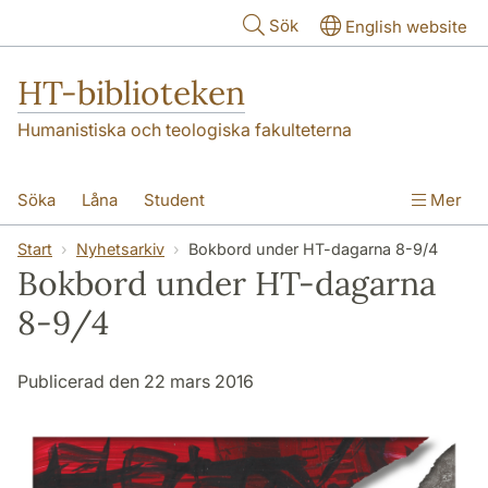
Hoppa till huvudinnehåll
Sök
English website
HT-biblioteken
Humanistiska och teologiska fakulteterna
Söka
Låna
Student
Mer
Forskare/doktorand
Lärare
Kontakt
Start
Nyhetsarkiv
Bokbord under HT-dagarna 8-9/4
Bokbord under HT-dagarna
Om oss
8-9/4
Publicerad den 22 mars 2016