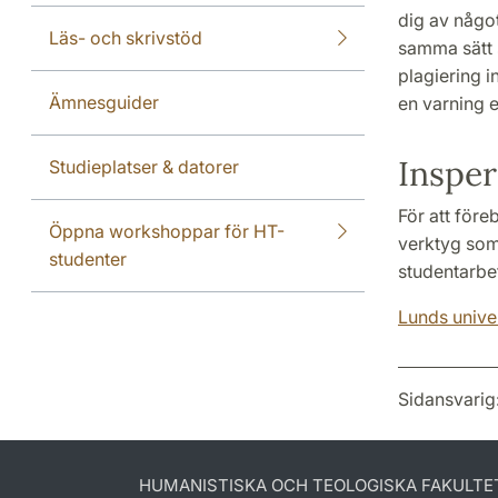
dig av något
Läs- och skrivstöd
samma sätt s
plagiering i
Ämnesguider
en varning e
Insper
Studieplatser & datorer
För att före
Öppna workshoppar för HT-
verktyg som
studenter
studentarbe
Lunds univer
Sidansvarig
HUMANISTISKA OCH TEOLOGISKA FAKULTE