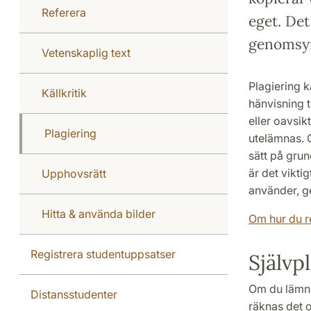
Referera
eget. De
genomsyr
Vetenskaplig text
Plagiering k
Källkritik
hänvisning t
eller oavsik
Plagiering
utelämnas. O
sätt på gru
är det viktig
Upphovsrätt
använder, ge
Hitta & använda bilder
Om hur du r
Registrera studentuppsatser
Självp
Om du lämnar
Distansstudenter
räknas det o