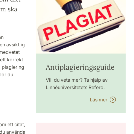
om ska
an
en avsiktlig
a medvetet
ett korrekt
Antiplagieringsguide
 plagiering
llor du
Vill du veta mer? Ta hjälp av
Linnéuniversitetets Refero.
Läs mer
m ett citat,
l du använda