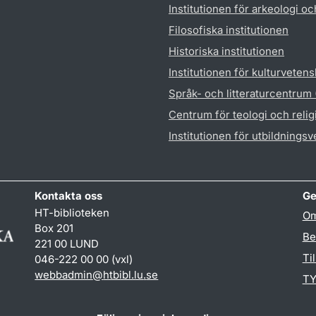
Institutionen för arkeologi oc
Filosofiska institutionen
Historiska institutionen
Institutionen för kulturveten
Språk- och litteraturcentrum
Centrum för teologi och reli
Institutionen för utbildnings
Kontakta oss
Ge
HT-biblioteken
Om
Box 201
Be
221 00 LUND
Ti
046-222 00 00 (vxl)
webbadmin
@
htbibl.lu
.
se
TY