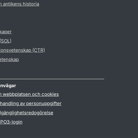
h antikens historia
skaper
 (SOL)
gionsvetenskap (CTR)
vetenskap
nvägar
 webbplatsen och cookies
handling av personuppgifter
llgänglighetsredogörelse
PO3-login