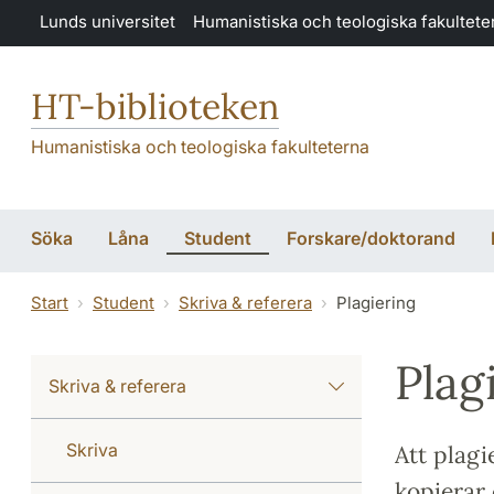
Hoppa till huvudinnehåll
Lunds universitet
Humanistiska och teologiska fakultete
HT-biblioteken
Humanistiska och teologiska fakulteterna
Söka
Låna
Student
Forskare/doktorand
Start
Student
Skriva & referera
Plagiering
Plag
Skriva & referera
Skriva
Att plagi
kopierar 