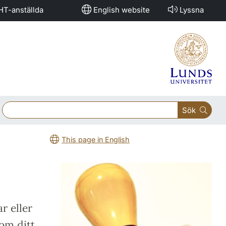
HT-anställda
English website
Lyssna
Sök
This page in English
r eller
om ditt