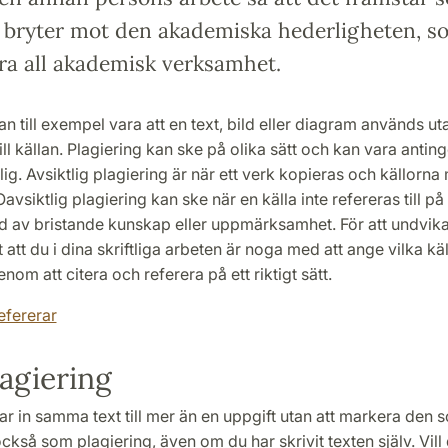
t bryter mot den akademiska hederligheten, s
a all akademisk verksamhet.
an till exempel vara att en text, bild eller diagram används ut
ill källan. Plagiering kan ske på olika sätt och kan vara anting
tlig. Avsiktlig plagiering är när ett verk kopieras och källorn
avsiktlig plagiering kan ske när en källa inte refereras till på 
nd av bristande kunskap eller uppmärksamhet. För att undvika
t att du i dina skriftliga arbeten är noga med att ange vilka kä
nom att citera och referera på ett riktigt sätt.
efererar
lagiering
 in samma text till mer än en uppgift utan att markera den so
ckså som plagiering, även om du har skrivit texten själv. Vil