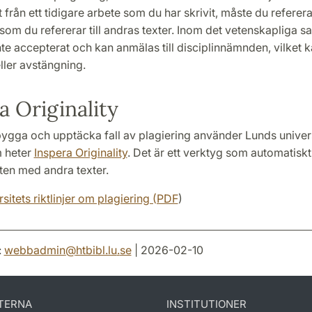
 från ett tidigare arbete som du har skrivit, måste du referera 
om du refererar till andras texter. Inom det vetenskapliga sa
nte accepterat och kan anmälas till disciplinnämnden, vilket ka
ller avstängning.
a Originality
bygga och upptäcka fall av plagiering använder Lunds univers
 heter
Inspera Originality
. Det är ett verktyg som automatiskt
ten med andra texter.
sitets riktlinjer om plagiering (PDF
)
:
webbadmin
@
htbibl.lu
.
se
| 2026-02-10
TERNA
INSTITUTIONER