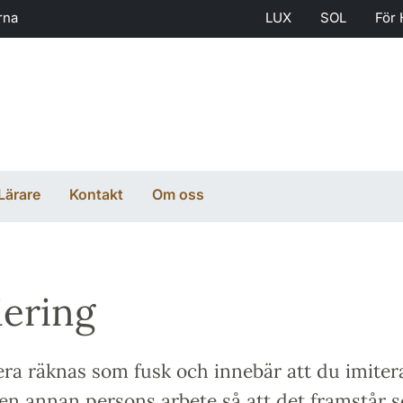
rna
LUX
SOL
För 
Lärare
Kontakt
Om oss
iering
era räknas som fusk och innebär att du imitera
en annan persons arbete så att det framstår s