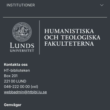
INSTITUTIONER
Kontakta oss
HT-biblioteken
Box 201
221 00 LUND
046-222 00 00 (vxl)
webbadmin
@
htbibl.lu
.
se
Genvägar