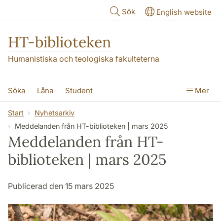
Hoppa till huvudinnehåll
Sök
English website
HT-biblioteken
Humanistiska och teologiska fakulteterna
Söka
Låna
Student
Mer
Forskare/doktorand
Lärare
Kontakt
Start
Nyhetsarkiv
Meddelanden från HT-biblioteken | mars 2025
Om oss
Meddelanden från HT-
biblioteken | mars 2025
Publicerad den 15 mars 2025