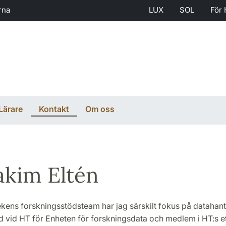
rna
LUX
SOL
För 
Lärare
Kontakt
Om oss
kim Eltén
ekens forskningsstödsteam har jag särskilt fokus på datahante
d vid HT för Enheten för forskningsdata och medlem i HT:s et