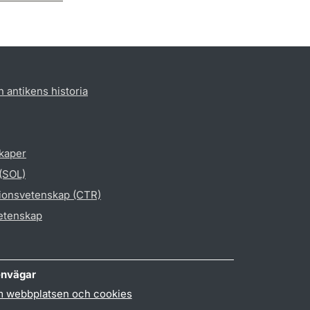
h antikens historia
skaper
 (SOL)
gionsvetenskap (CTR)
vetenskap
nvägar
 webbplatsen och cookies