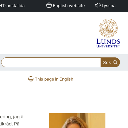
HT-anställda
English website
Lyssna
Sök
This page in English
ring, jag är
ikråd. På