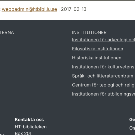
:
webbadmin
@
htbibl.lu
.
se
| 2017-02-13
TERNA
INSTITUTIONER
Institutionen för arkeologi oc
Filosofiska institutionen
Historiska institutionen
Institutionen för kulturveten
Språk- och litteraturcentrum
Centrum för teologi och reli
Institutionen för utbildnings
Kontakta oss
Ge
HT-biblioteken
Om
Box 201