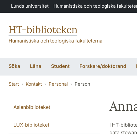
Hoppa till huvudinnehåll
Lunds universitet
Humanistiska och teologiska fakultete
HT-biblioteken
Humanistiska och teologiska fakulteterna
Söka
Låna
Student
Forskare/doktorand
Start
Kontakt
Personal
Person
Anna
Asienbiblioteket
LUX-biblioteket
I HT-bibliot
data stewar