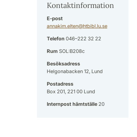
Kontaktinformation
E-post
annakim.elten
@
htbibl.lu
.
se
Telefon
046–222 32 22
Rum
SOL:B208c
Besöksadress
Helgonabacken 12, Lund
Postadress
Box 201, 221 00 Lund
Internpost hämtställe
20