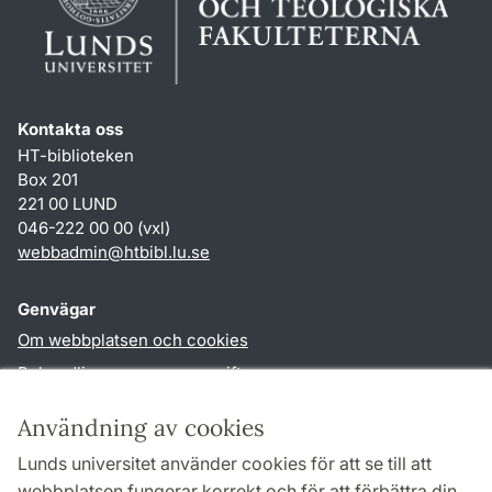
Kontakta oss
HT-biblioteken
Box 201
221 00 LUND
046-222 00 00 (vxl)
webbadmin
@
htbibl.lu
.
se
Genvägar
Om webbplatsen och cookies
Behandling av personuppgifter
Tillgänglighetsredogörelse
Användning av cookies
TYPO3-login
Lunds universitet använder cookies för att se till att
webbplatsen fungerar korrekt och för att förbättra din