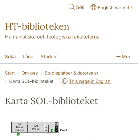
Hoppa till huvudinnehåll
Sök
English website
HT-biblioteken
Humanistiska och teologiska fakulteterna
Söka
Låna
Student
Mer
Forskare/doktorand
Lärare
Kontakt
Start
Om oss
Studieplatser & datorsalar
Karta SOL-biblioteket
This page in English
Om oss
Karta SOL-biblioteket