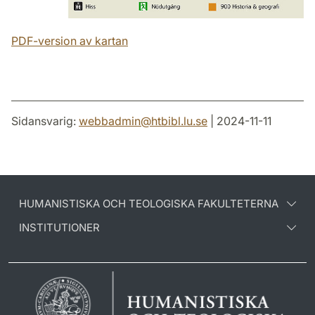
PDF-version av kartan
Sidansvarig:
webbadmin
@
htbibl.lu
.
se
| 2024-11-11
HUMANISTISKA OCH TEOLOGISKA FAKULTETERNA
INSTITUTIONER