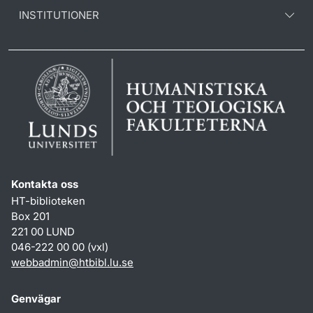
INSTITUTIONER
Kontakta oss
HT-biblioteken
Box 201
221 00 LUND
046-222 00 00 (vxl)
webbadmin
@
htbibl.lu
.
se
Genvägar