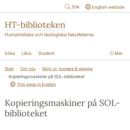
Hoppa till huvudinnehåll
Sök
English website
HT-biblioteken
Humanistiska och teologiska fakulteterna
Söka
Låna
Student
Mer
Forskare/doktorand
Lärare
Kontakt
Start
Om oss
Skriv ut, kopiera & skanna
Kopieringsmaskiner på SOL-biblioteket
Om oss
This page in English
Kopieringsmaskiner på SOL-
biblioteket