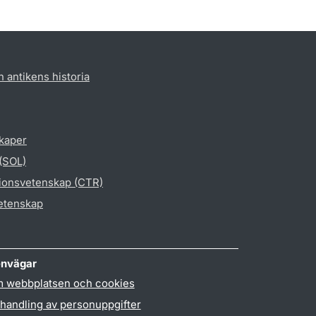
h antikens historia
skaper
 (SOL)
gionsvetenskap (CTR)
vetenskap
nvägar
 webbplatsen och cookies
handling av personuppgifter