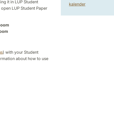
ing it in LUP Student
kalender
r open LUP Student Paper
 Zoom
Zoom
us
) with your Student
formation about how to use