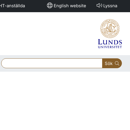
HT-anställda
English website
Lyssna
Sök