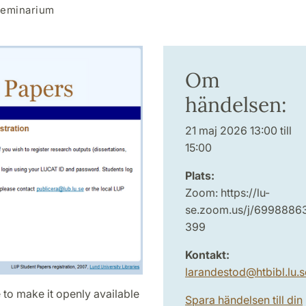
eminarium
Om
händelsen:
21 maj 2026 13:00 till
15:00
Plats:
Zoom: https://lu-
se.zoom.us/j/6998886
399
Kontakt:
larandestod
@
htbibl.lu
.
s
 to make it openly available
Spara händelsen till din