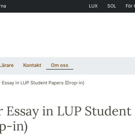
rna
LUX
SOL
För 
Lärare
Kontakt
Om oss
r Essay in LUP Student Papers (Drop-in)
r Essay in LUP Student
p-in)