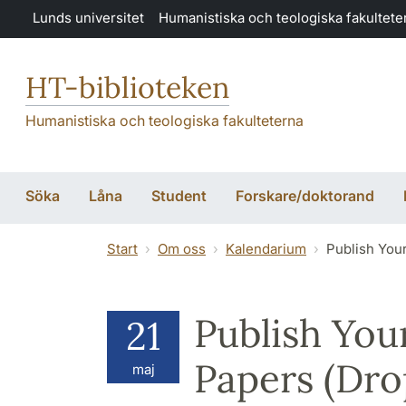
Hoppa till huvudinnehåll
Lunds universitet
Humanistiska och teologiska fakultete
HT-biblioteken
Humanistiska och teologiska fakulteterna
Söka
Låna
Student
Forskare/doktorand
Start
Om oss
Kalendarium
Publish You
Publish You
21
Papers (Dro
maj