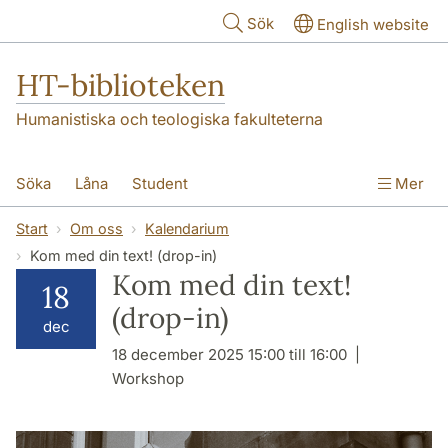
Hoppa till huvudinnehåll
Sök
English website
HT-biblioteken
Humanistiska och teologiska fakulteterna
Söka
Låna
Student
Mer
Forskare/doktorand
Lärare
Kontakt
Start
Om oss
Kalendarium
Kom med din text! (drop-in)
Om oss
Kom med din text!
18
(drop-in)
dec
18 december 2025 15:00 till 16:00
Workshop