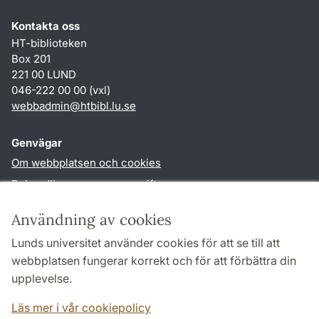
Kontakta oss
HT-biblioteken
Box 201
221 00 LUND
046-222 00 00 (vxl)
webbadmin
@
htbibl.lu
.
se
Genvägar
Om webbplatsen och cookies
Behandling av personuppgifter
Tillgänglighetsredogörelse
Användning av cookies
TYPO3-login
Lunds universitet använder cookies för att se till att
webbplatsen fungerar korrekt och för att förbättra din
Följ oss i sociala medier
upplevelse.
Facebook
Läs mer i vår cookiepolicy