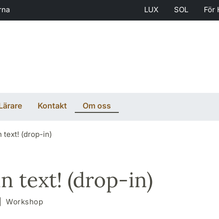
rna
LUX
SOL
För 
Lärare
Kontakt
Om oss
text! (drop-in)
 text! (drop-in)
Workshop