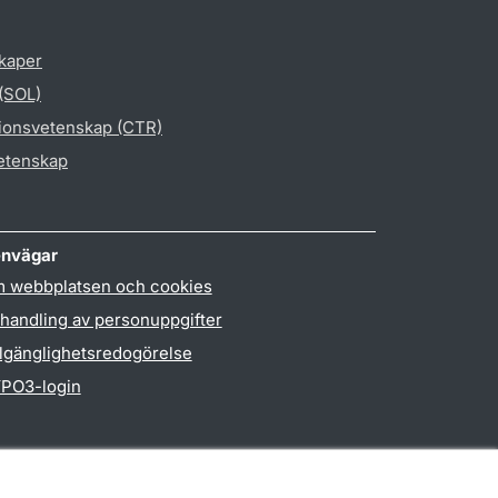
skaper
 (SOL)
gionsvetenskap (CTR)
vetenskap
nvägar
 webbplatsen och cookies
handling av personuppgifter
llgänglighetsredogörelse
PO3-login