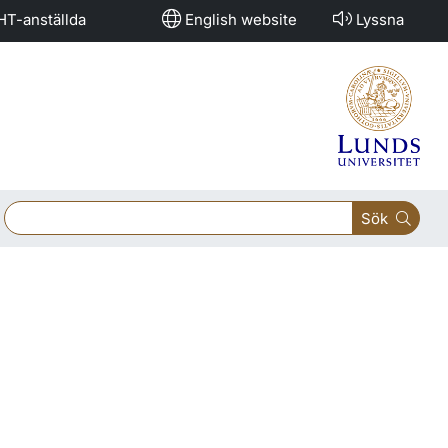
HT-anställda
English website
Lyssna
Sök