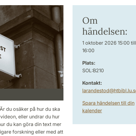
Om
händelsen:
1 oktober 2026 15:00 till
16:00
Plats:
SOL:B210
Kontakt:
larandestod
@
htbibl.lu
.
s
Spara händelsen till din
 Är du osäker på hur du ska
kalender
-videon, eller undrar du hur
å hur du kan göra din text mer
gare forskning eller med att