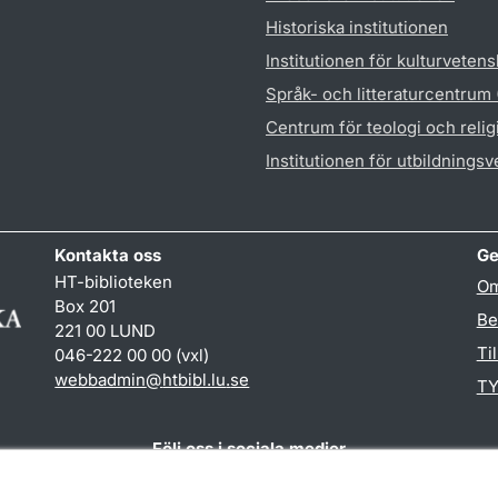
Historiska institutionen
Institutionen för kulturveten
Språk- och litteraturcentrum
Centrum för teologi och reli
Institutionen för utbildnings
Kontakta oss
Ge
HT-biblioteken
Om
Box 201
Be
221 00 LUND
Ti
046-222 00 00 (vxl)
webbadmin
@
htbibl.lu
.
se
TY
Följ oss i sociala medier
Facebook