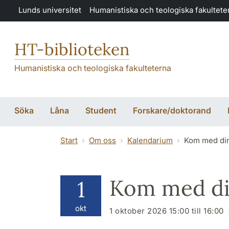
Hoppa till huvudinnehåll
Lunds universitet
Humanistiska och teologiska fakultete
HT-biblioteken
Humanistiska och teologiska fakulteterna
Söka
Låna
Student
Forskare/doktorand
Start
Om oss
Kalendarium
Kom med din 
Kom med din
1
okt
1 oktober 2026 15:00 till 16:00