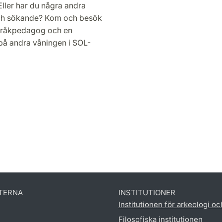
Eller har du några andra
och sökande? Kom och besök
språkpedagog och en
 på andra våningen i SOL-
TERNA
INSTITUTIONER
Institutionen för arkeologi oc
Filosofiska institutionen