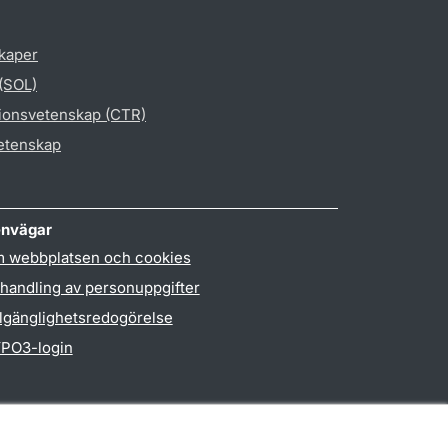
skaper
 (SOL)
gionsvetenskap (CTR)
vetenskap
nvägar
 webbplatsen och cookies
handling av personuppgifter
llgänglighetsredogörelse
PO3-login