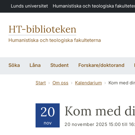
Hoppa till huvudinnehåll
Lunds universitet
Humanistiska och teologiska fakultete
HT-biblioteken
Humanistiska och teologiska fakulteterna
Söka
Låna
Student
Forskare/doktorand
Start
Om oss
Kalendarium
Kom med din 
Kom med din
20
nov
20 november 2025 15:00 till 16