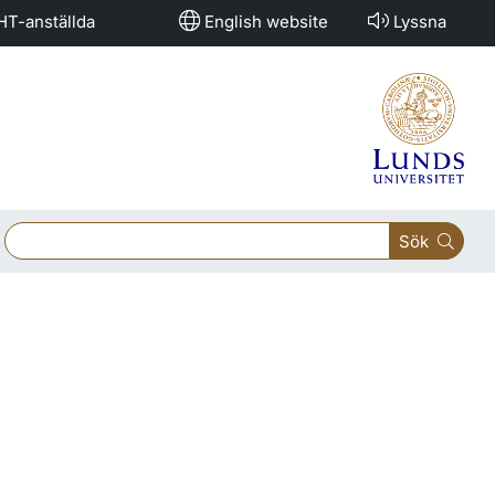
HT-anställda
English website
Lyssna
Sök