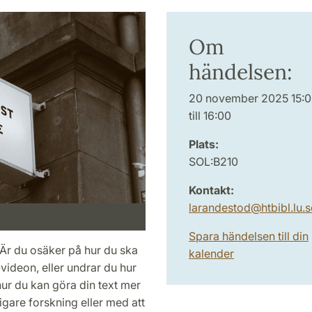
Om
händelsen:
20 november 2025 15:
till 16:00
Plats:
SOL:B210
Kontakt:
larandestod
@
htbibl.lu
.
s
Spara händelsen till din
 Är du osäker på hur du ska
kalender
-videon, eller undrar du hur
å hur du kan göra din text mer
gare forskning eller med att