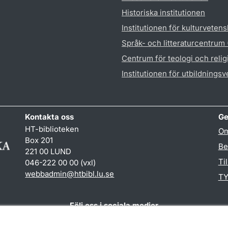
Historiska institutionen
Institutionen för kulturveten
Språk- och litteraturcentrum
Centrum för teologi och reli
Institutionen för utbildnings
Kontakta oss
Ge
HT-biblioteken
Om
Box 201
Be
221 00 LUND
Ti
046-222 00 00 (vxl)
webbadmin
@
htbibl.lu
.
se
TY
Följ oss i sociala medier
Facebook