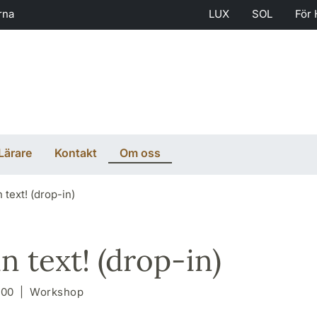
rna
LUX
SOL
För 
Lärare
Kontakt
Om oss
text! (drop-in)
 text! (drop-in)
:00
Workshop