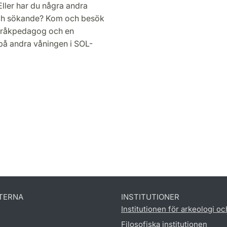
Eller har du några andra
och sökande? Kom och besök
språkpedagog och en
 på andra våningen i SOL-
TERNA
INSTITUTIONER
Institutionen för arkeologi oc
Filosofiska institutionen