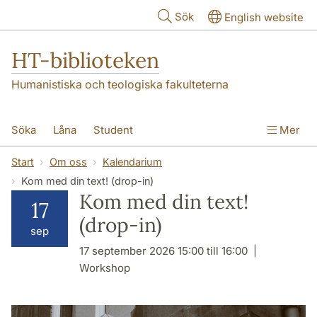
Hoppa till huvudinnehåll
Sök
English website
HT-biblioteken
Humanistiska och teologiska fakulteterna
Söka
Låna
Student
Mer
Forskare/doktorand
Lärare
Kontakt
Start
Om oss
Kalendarium
Kom med din text! (drop-in)
Om oss
Kom med din text!
17
(drop-in)
sep
17 september 2026 15:00 till 16:00
Workshop