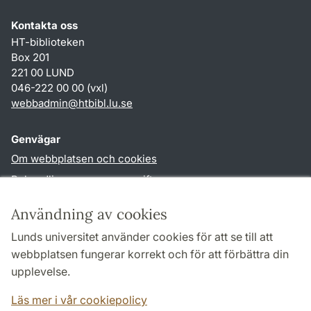
Kontakta oss
HT-biblioteken
Box 201
221 00 LUND
046-222 00 00 (vxl)
webbadmin
@
htbibl.lu
.
se
Genvägar
Om webbplatsen och cookies
Behandling av personuppgifter
Tillgänglighetsredogörelse
Användning av cookies
TYPO3-login
Lunds universitet använder cookies för att se till att
webbplatsen fungerar korrekt och för att förbättra din
Följ oss i sociala medier
upplevelse.
Facebook
Läs mer i vår cookiepolicy