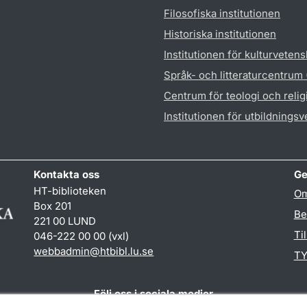
Filosofiska institutionen
Historiska institutionen
Institutionen för kulturveten
Språk- och litteraturcentrum
Centrum för teologi och reli
Institutionen för utbildnings
Kontakta oss
Ge
HT-biblioteken
Om
Box 201
Be
221 00 LUND
Ti
046-222 00 00 (vxl)
webbadmin
@
htbibl.lu
.
se
TY
Följ oss i sociala medier