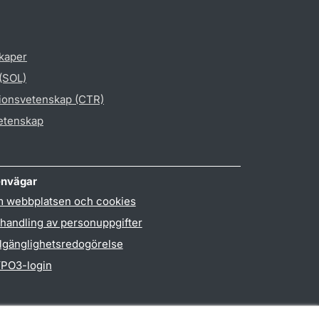
skaper
 (SOL)
gionsvetenskap (CTR)
vetenskap
nvägar
 webbplatsen och cookies
handling av personuppgifter
llgänglighetsredogörelse
PO3-login