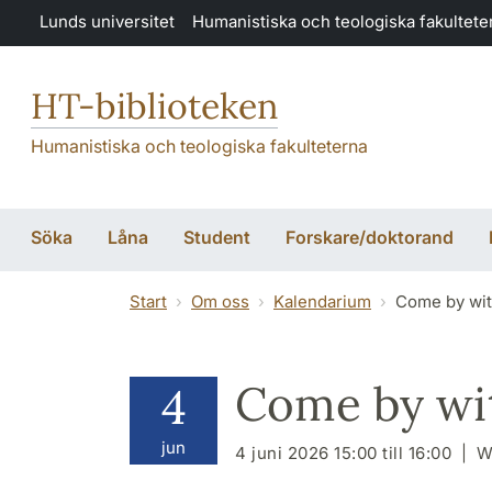
Hoppa till huvudinnehåll
Lunds universitet
Humanistiska och teologiska fakultete
HT-biblioteken
Humanistiska och teologiska fakulteterna
Söka
Låna
Student
Forskare/doktorand
Start
Om oss
Kalendarium
Come by with
Come by wit
4
jun
4 juni 2026 15:00 till 16:00
W