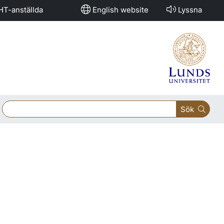
HT-anställda
English website
Lyssna
Sök