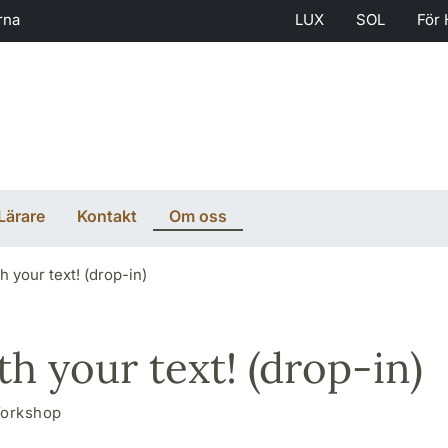
rna
LUX
SOL
För 
Lärare
Kontakt
Om oss
 your text! (drop-in)
h your text! (drop-in)
orkshop