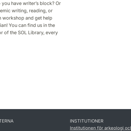
o you have writer’s block? Or
mic writing, reading, or
in workshop and get help
an! You can find us in the
 of the SOL Library, every
TERNA
INSTITUTIONER
Institutionen för arkeologi oc