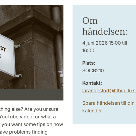
Om
händelsen:
4 juni 2026 15:00 till
16:00
Plats:
SOL:B210
Kontakt:
larandestod
@
htbibl.lu
.
s
Spara händelsen till din
thing else? Are you unsure
kalender
t YouTube video, or what a
Do you want some tips on how
ave problems finding