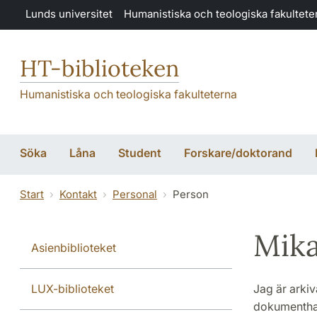
Hoppa till huvudinnehåll
Lunds universitet
Humanistiska och teologiska fakultete
HT-biblioteken
Humanistiska och teologiska fakulteterna
Söka
Låna
Student
Forskare/doktorand
Start
Kontakt
Personal
Person
Mika
Asienbiblioteket
LUX-biblioteket
Jag är arkiv
dokumenthant