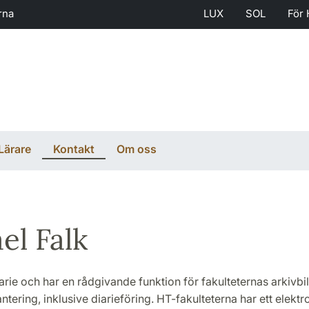
rna
LUX
SOL
För 
Lärare
Kontakt
Om oss
el Falk
arie och har en rådgivande funktion för fakulteternas arkivbi
ering, inklusive diarieföring. HT-fakulteterna har ett elektr