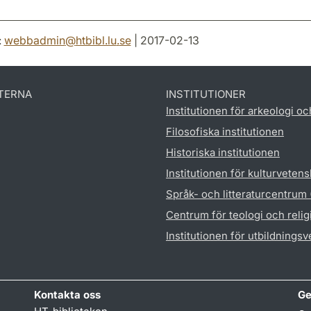
:
webbadmin
@
htbibl.lu
.
se
| 2017-02-13
TERNA
INSTITUTIONER
Institutionen för arkeologi oc
Filosofiska institutionen
Historiska institutionen
Institutionen för kulturveten
Språk- och litteraturcentrum
Centrum för teologi och reli
Institutionen för utbildnings
Kontakta oss
Ge