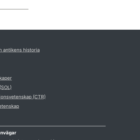
h antikens historia
skaper
 (SOL)
gionsvetenskap (CTR)
vetenskap
nvägar