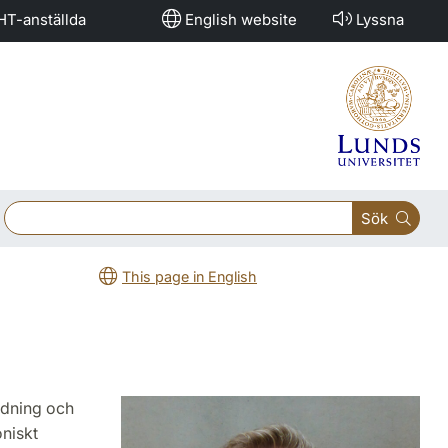
HT-anställda
English website
Lyssna
Sök
This page in English
ldning och
oniskt