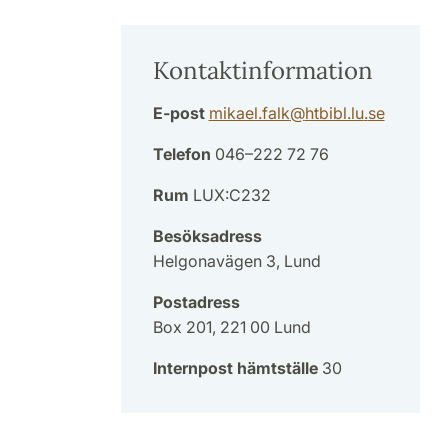
Kontaktinformation
E-post
mikael.falk
@
htbibl.lu
.
se
Telefon
046–222 72 76
Rum
LUX:C232
Besöksadress
Helgonavägen 3, Lund
Postadress
Box 201, 221 00 Lund
Internpost hämtställe
30