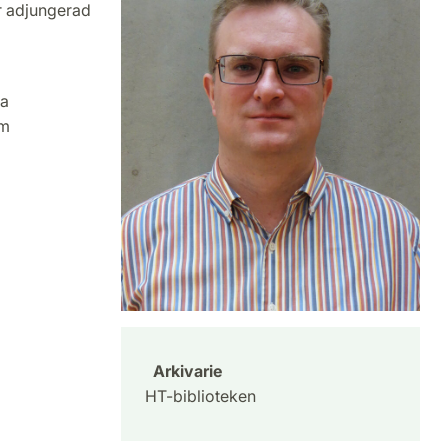
är adjungerad
ra
om
Arkivarie
HT-biblioteken