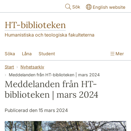
Hoppa till huvudinnehåll
Sök
English website
HT-biblioteken
Humanistiska och teologiska fakulteterna
Söka
Låna
Student
Mer
Forskare/doktorand
Lärare
Kontakt
Start
Nyhetsarkiv
Meddelanden från HT-biblioteken | mars 2024
Om oss
Meddelanden från HT-
biblioteken | mars 2024
Publicerad den 15 mars 2024