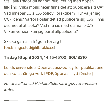
Ställ alla frågor du har om publicering med öppen
tillgång! Vilka möjligheter finns det att publicera sig OA?
Vad innebär LU:s OA-policy i praktiken? Hur väljer jag
CC-licens? Varför kostar det att publicera sig OA? Finns
det medel att söka? Vad menas med diamant-OA?
Vilken version kan jag parallellpublicera?
Skicka gärna in frågor i förväg till
forskningsstod@htbibl.lu.se
!
Tisdag 16 april 2024, 14:15–15:00, SOL:B210
Lunds universitets Open access-policy för publikationer
och konstnärliga verk [PDF, öppnas i nytt fönster]
För anställda vid HT-fakulteterna. Ingen föranmälan
krävs.
.....................................................................