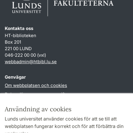
Kontakta oss
HT-biblioteken
Box 201
221 00 LUND
046-222 00 00 (vxl)
webbadmin
@
htbibl.lu
.
se
Genvägar
Om webbplatsen och cookies
Behandling av personuppgifter
Tillgänglighetsredogörelse
Användning av cookies
TYPO3-login
Lunds universitet använder cookies för att se till att
webbplatsen fungerar korrekt och för att förbättra din
Följ oss i sociala medier