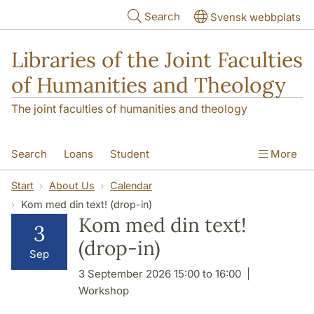
Skip to main content
Search
Svensk webbplats
Libraries of the Joint Faculties
of Humanities and Theology
The joint faculties of humanities and theology
Search
Loans
Student
More
Researcher/Doctoral Student
Teacher
Start
About Us
Calendar
Kom med din text! (drop-in)
Contact
About Us
Kom med din text!
3
(drop-in)
Sep
3 September 2026 15:00 to 16:00
Workshop