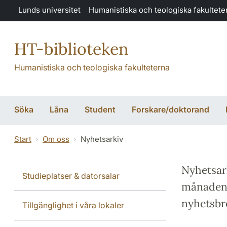
Hoppa till huvudinnehåll
Lunds universitet
Humanistiska och teologiska fakultete
HT-biblioteken
Humanistiska och teologiska fakulteterna
Söka
Låna
Student
Forskare/doktorand
Start
Om oss
Nyhetsarkiv
Nyhetsar
Studieplatser & datorsalar
månaden t
nyhetsbre
Tillgänglighet i våra lokaler