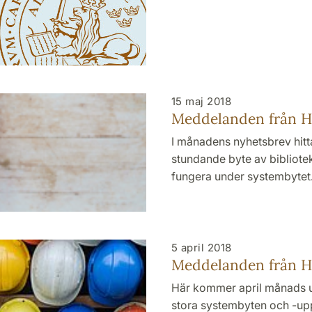
15 maj 2018
Meddelanden från HT
I månadens nyhetsbrev hitt
stundande byte av bibliote
fungera under systembytet
5 april 2018
Meddelanden från HT
Här kommer april månads ut
stora systembyten och -uppd