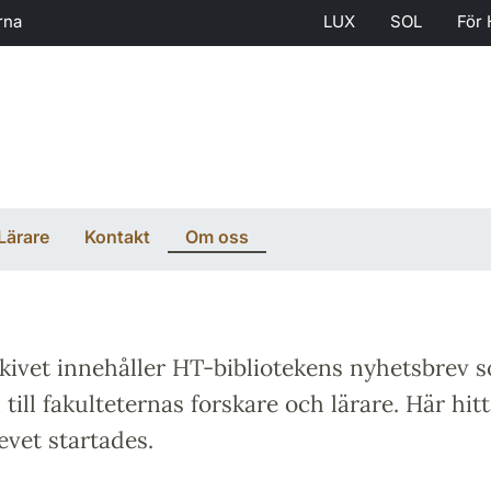
rna
LUX
SOL
För 
Lärare
Kontakt
Om oss
kivet innehåller HT-bibliotekens nyhetsbrev s
ill fakulteternas forskare och lärare. Här hit
vet startades.