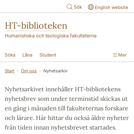
Hoppa till huvudinnehåll
Sök
English website
HT-biblioteken
Humanistiska och teologiska fakulteterna
Söka
Låna
Student
Mer
Forskare/doktorand
Lärare
Kontakt
Start
Om oss
Nyhetsarkiv
Om oss
Nyhetsarkivet innehåller HT-bibliotekens
nyhetsbrev som under terminstid skickas ut
en gång i månaden till fakulteternas forskare
och lärare. Här hittar du också äldre nyheter
från tiden innan nyhetsbrevet startades.